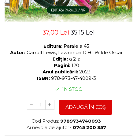
37,00 Lei
35,15 Lei
Editura:
Paralela 45
Autor:
Carroll Lewis, Lawrence D.H., Wilde Oscar
Ediția:
a 2-a
Pagini:
120
Anul publicării:
2023
ISBN:
978-973-47-4009-3
ÎN STOC
ADAUGĂ ÎN COȘ
Cod Produs:
9789734740093
Ai nevoie de ajutor?
0745 200 357