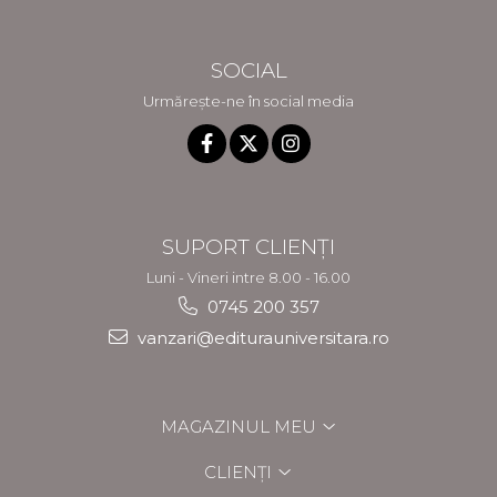
SOCIAL
Urmărește-ne în social media
SUPORT CLIENȚI
Luni - Vineri intre 8.00 - 16.00
0745 200 357
vanzari@editurauniversitara.ro
MAGAZINUL MEU
CLIENȚI