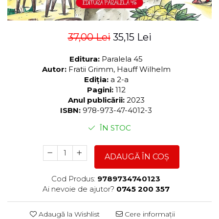
37,00 Lei
35,15 Lei
Editura:
Paralela 45
Autor:
Fratii Grimm, Hauff Wilhelm
Ediția:
a 2-a
Pagini:
112
Anul publicării:
2023
ISBN:
978-973-47-4012-3
ÎN STOC
ADAUGĂ ÎN COȘ
Cod Produs:
9789734740123
Ai nevoie de ajutor?
0745 200 357
Adaugă la Wishlist
Cere informații