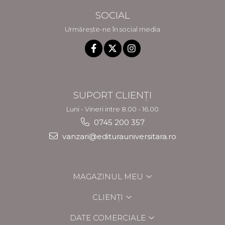
SOCIAL
Urmărește-ne în social media
SUPORT CLIENȚI
Luni - Vineri intre 8.00 - 16.00
0745 200 357
vanzari@editurauniversitara.ro
MAGAZINUL MEU
CLIENȚI
DATE COMERCIALE