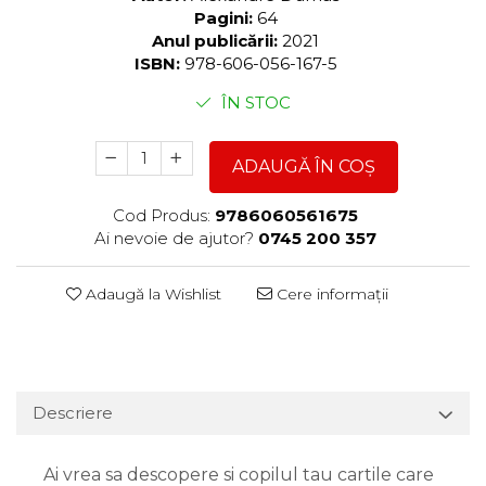
Pagini:
64
Anul publicării:
2021
ISBN:
978-606-056-167-5
ÎN STOC
ADAUGĂ ÎN COȘ
Cod Produs:
9786060561675
Ai nevoie de ajutor?
0745 200 357
Adaugă la Wishlist
Cere informații
Descriere
Ai vrea sa descopere si copilul tau cartile care