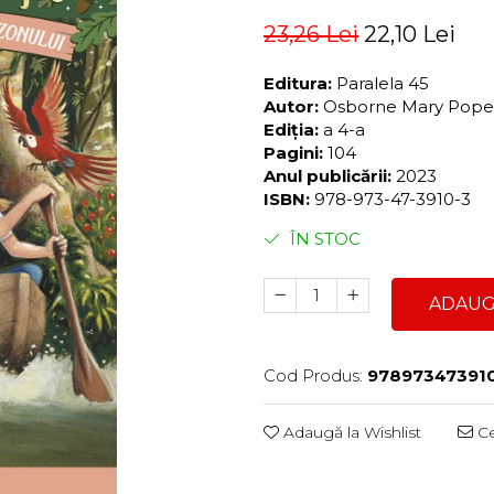
23,26 Lei
22,10 Lei
Editura:
Paralela 45
Autor:
Osborne Mary Pop
Ediția:
a 4-a
Pagini:
104
Anul publicării:
2023
ISBN:
978-973-47-3910-3
ÎN STOC
ADAUG
Cod Produs:
97897347391
Adaugă la Wishlist
Ce