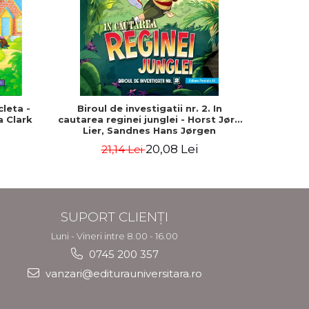
-15%
cleta -
Biroul de investigatii nr. 2. In
365 
a Clark
cautarea reginei junglei - Horst Jørn
Lier, Sandnes Hans Jørgen
20,08 Lei
21,14 Lei
9
SUPORT CLIENȚI
Luni - Vineri intre 8.00 - 16.00
0745 200 357
vanzari@editurauniversitara.ro