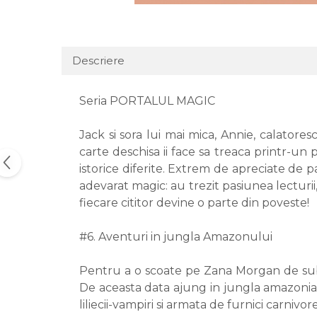
Descriere
Seria PORTALUL MAGIC
Jack si sora lui mai mica, Annie, calatores
carte deschisa ii face sa treaca printr-un 
istorice diferite. Extrem de apreciate de p
adevarat magic: au trezit pasiunea lecturii,
fiecare cititor devine o parte din poveste!
#6. Aventuri in jungla Amazonului
Pentru a o scoate pe Zana Morgan de sub v
De aceasta data ajung in jungla amazonian
liliecii-vampiri si armata de furnici carnivor