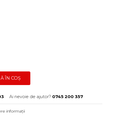
e
Ă ÎN COȘ
03
Ai nevoie de ajutor?
0745 200 357
re informații