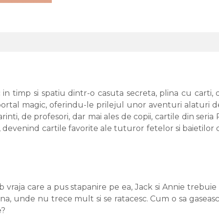
c in timp si spatiu dintr-o casuta secreta, plina cu carti
portal magic, oferindu-le prilejul unor aventuri alaturi 
arinti, de profesori, dar mai ales de copii, cartile din 
 devenind cartile favorite ale tuturor fetelor si baietilor 
raja care a pus stapanire pe ea, Jack si Annie trebuie
a, unde nu trece mult si se ratacesc. Cum o sa gaseasc
e?