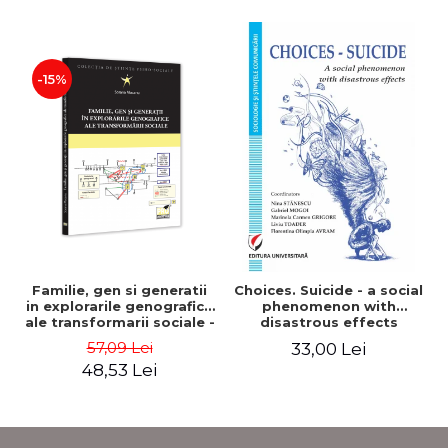
-15%
Familie, gen si generatii
Choices. Suicide - a social
in explorarile genografice
phenomenon with
ale transformarii sociale -
disastrous effects
Sorana Mocanu
57,09 Lei
33,00 Lei
48,53 Lei