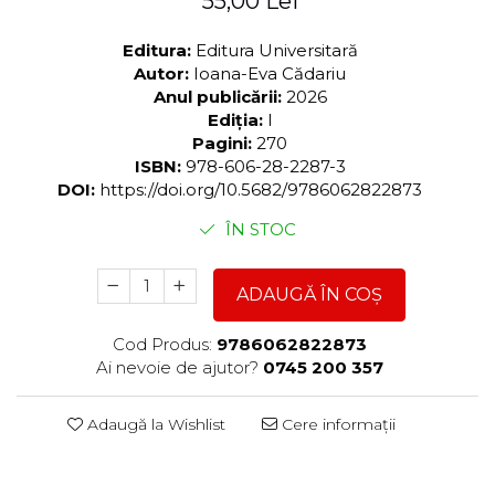
55,00 Lei
Editura:
Editura Universitară
Autor:
Ioana-Eva Cădariu
Anul publicării:
2026
Ediția:
I
Pagini:
270
ISBN:
978-606-28-2287-3
DOI:
https://doi.org/10.5682/9786062822873
ÎN STOC
ADAUGĂ ÎN COȘ
Cod Produs:
9786062822873
Ai nevoie de ajutor?
0745 200 357
Adaugă la Wishlist
Cere informații