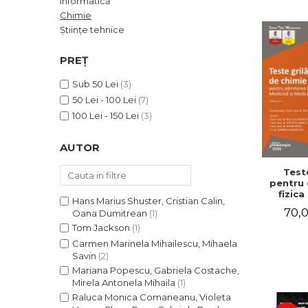
Informatică
ADMINISTRATIVE
Cum Cumpăr
Chimie
ȘTIINȚE ECONOMICE
Livrare
Științe tehnice
ȘTIINȚE EXACTE
Politica de Retur
PREȚ
EDUCAȚIE FIZICĂ ȘI SPORT
Formular de Retur
PREUNIVERSITARIA
Sub 50 Lei
(3)
Distribuitori
TIMP LIBER
50 Lei - 100 Lei
(7)
ÎN CURS DE APARIȚIE
100 Lei - 150 Lei
(3)
NOUTĂȚI
AUTOR
PACHETE DE STUDIU
Teste
PROMOȚIILE LUNII
pentru 
fizica
ULTIMELE EXEMPLARE
Hans Marius Shuster, Cristian Calin,
admit
70,0
Oana Dumitrean
(1)
Facult
Medic
Tom Jackson
(1)
Med
Carmen Marinela Mihailescu, Mihaela
Dentara.
Savin
(2)
II-a -
Mariana Popescu, Gabriela Costache,
Mo
Coma
Mirela Antonela Mihaila
(1)
Violet
Raluca Monica Comaneanu, Violeta
Elena