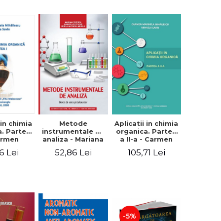
 in chimia
Metode
Aplicatii in chimia
a. Partea
instrumentale de
organica. Partea
Carmen
analiza - Mariana
a II-a - Carmen
inela
Popescu,
Marinela
6 Lei
52,86 Lei
105,71 Lei
lescu,
Gabriela
Mihailescu,
a Savin
Costache, Mirela
Mihaela Savin
Antonela Mihaila
-5%