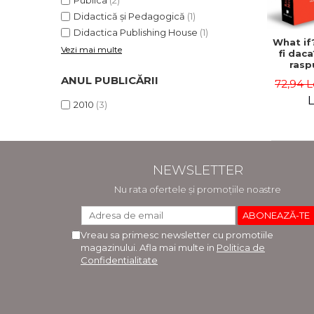
Publica
(2)
Didactică și Pedagogică
(1)
Didactica Publishing House
(1)
What if?
Vezi mai multe
fi daca
rasp
stii
ANUL PUBLICĂRII
72,94 L
serio
intr
L
2010
(3)
ipot
absurde 
Mu
NEWSLETTER
Nu rata ofertele și promoțiile noastre
Vreau sa primesc newsletter cu promotiile
magazinului. Afla mai multe in
Politica de
Confidentialitate