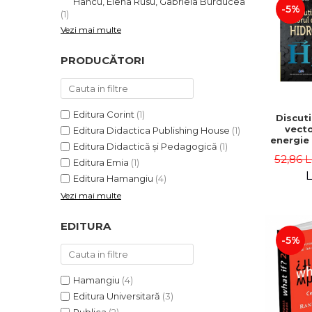
Hancu, Elena Rusu, Gabriela Burducea
Gab
-5%
(1)
Bur
Vezi mai multe
PRODUCĂTORI
Editura Corint
(1)
Discuti
vecto
Editura Didactica Publishing House
(1)
energie
Editura Didactică și Pedagogică
(1)
- Ioan 
52,86 
Editura Emia
(1)
Dum
Chisali
L
Editura Hamangiu
(4)
Marius 
Vezi mai multe
Cristia
Oana D
EDITURA
-5%
Hamangiu
(4)
Editura Universitară
(3)