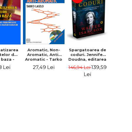
Aromatic, Non-
Spargatoarea de
atizarea
Aromatic, Anti-
coduri. Jennifer
telor de
Aromatic - Tarko
Doudna, editarea
i baza -
Laszlo
genetica si
vitati
27,49 Lei
139,59
8 Lei
146,94 Lei
viitorul speciei
endente
umane - Walter
matizate
Lei
Isaacson
zate in
a acizilor
or - Elena
mona
trascu