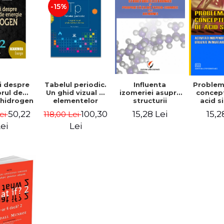
riela
-15%
ducea
i despre
Tabelul periodic.
Influenta
Problem
rul de
Un ghid vizual al
izomeriei asupra
concep
 hidrogen
elementelor
structurii
acid s
Iordache,
chimice - Tom
electronice si
Acti
50,22
100,30
15,28 Lei
15,2
Lei
118,00 Lei
itru
Jackson
proprietatilor
indep
ta, Hans
fizico-chimice ale
proble
ei
Lei
Shuster,
xilidinei - Josette
utili
n Calin,
Carline Weinberg
invatare
umitrean
si bazel
Si
Dumi