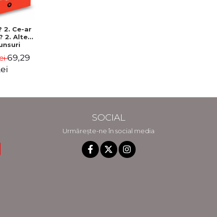
 2. Ce-ar
? 2. Alte
unsuri
ntifice
69,29
ei
ase la
ebari
ei
etice
- Randall
nroe
SOCIAL
Urmărește-ne în social media