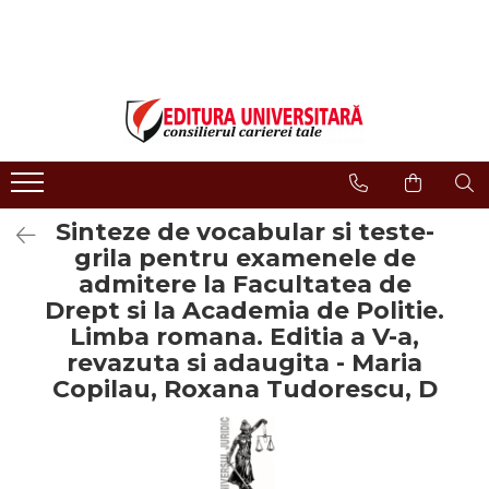
LIBRĂRIE ONLINE
Editura
Evenimente
COLECȚII DE CARTE
Despre noi
Evenimente - Lansări
ISTORIE ȘI ȘTIINȚE POLITICE
Domeniul Științe Umaniste
Interviuri
RELIGIE ȘI FILOSOFIE
Filologie
Regulament Campanii
Promotionale
ARTE - MULTIMEDIA
Religie și filosofie
Sinteze de vocabular si teste-
FILOLOGIE
Istorie și științe politice
grila pentru examenele de
SOCIOLOGIE ȘI ȘTIINȚELE
Arte și multimedia
admitere la Facultatea de
COMUNICĂRII
Reviste
Drept si la Academia de Politie.
PSIHOLOGIE
Limba romana. Editia a V-a,
Proceedings
RELAȚII INTERNAȚIONALE ȘI
revazuta si adaugita - Maria
DIPLOMAȚIE
Open Access
Copilau, Roxana Tudorescu, D
ȘTIINȚE ALE EDUCAȚIEI
Acreditare CNCS
PAMÂNTUL - CASA NOASTRĂ
Referenţi
MEDICINĂ
Cariere
ȘTIINȚE JURIDICE ȘI