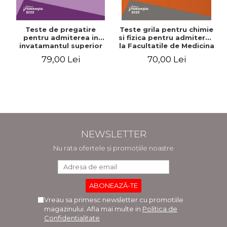
Teste de pregatire
Teste grila pentru chimie
pentru admiterea in
si fizica pentru admiterea
invatamantul superior
la Facultatile de Medicina
medical. Editia a V-a -
si Medicina Dentara.
79,00 Lei
70,00 Lei
Daniel Cochior, Minerva
Editia a II-a - Raluca
Claudia Ghinescu
Monica Comaneanu,
Violeta Hancu, Elena
Rusu, Gabriela Burducea
NEWSLETTER
Nu rata ofertele și promoțiile noastre
Vreau sa primesc newsletter cu promotiile
magazinului. Afla mai multe in
Politica de
Confidentialitate