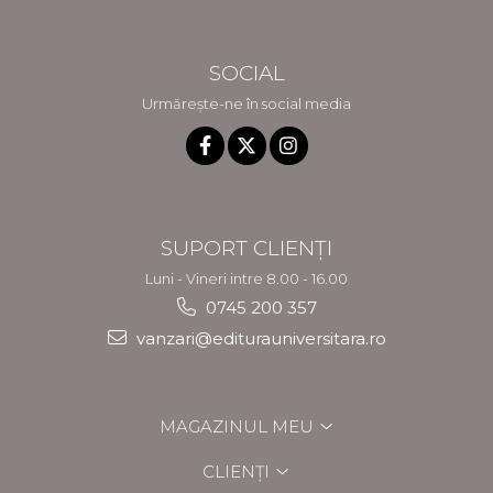
SOCIAL
Urmărește-ne în social media
SUPORT CLIENȚI
Luni - Vineri intre 8.00 - 16.00
0745 200 357
vanzari@editurauniversitara.ro
MAGAZINUL MEU
CLIENȚI