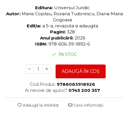
Editura:
Universul Juridic
Autor:
Maria Copilau, Roxana Tudorescu, Diana-Maria
Gogoasa
Ediția:
a 5-a, revazuta si adaugita
Pagini:
328
Anul publicării:
2026
ISBN:
978-606-39-1892-6
ÎN STOC
ADAUGĂ ÎN COȘ
Cod Produs:
9786063918926
Ai nevoie de ajutor?
0745 200 357
Adaugă la Wishlist
Cere informații