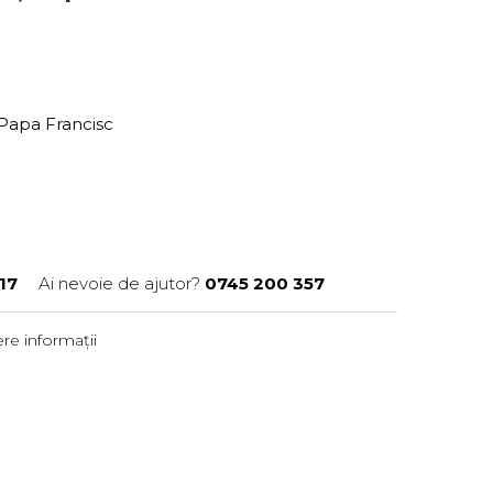
Papa Francisc
17
Ai nevoie de ajutor?
0745 200 357
re informații