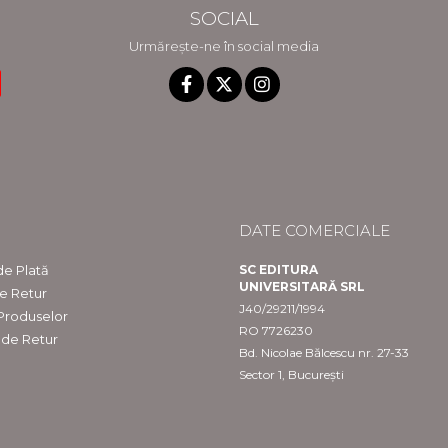
SOCIAL
Urmărește-ne în social media
DATE COMERCIALE
e Plată
SC EDITURA
UNIVERSITARĂ SRL
de Retur
J40/29211/1994
 Produselor
RO 7726230
 de Retur
Bd. Nicolae Bălcescu nr. 27-33
Sector 1, București