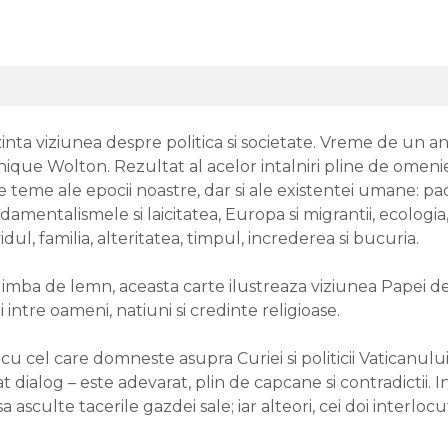
ezinta viziunea despre politica si societate. Vreme de un
que Wolton. Rezultat al acelor intalniri pline de omenie 
teme ale epocii noastre, dar si ale existentei umane: pacea s
damentalismele si laicitatea, Europa si migrantii, ecologia
dul, familia, alteritatea, timpul, increderea si bucuria.
imba de lemn, aceasta carte ilustreaza viziunea Papei des
intre oameni, natiuni si credinte religioase.
cu cel care domneste asupra Curiei si politicii Vaticanul
rat dialog – este adevarat, plin de capcane si contradictii
a asculte tacerile gazdei sale; iar alteori, cei doi interl