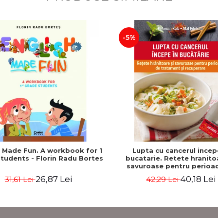
-5%
h Made Fun. A workbook for 1
Lupta cu cancerul incep
tudents - Florin Radu Bortes
bucatarie. Retete hranito
savuroase pentru perioa
tratament si recuperare - 
26,87 Lei
40,18 Lei
31,61 Lei
42,29 Lei
Katz, Mat Edelson