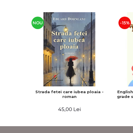
NOU
-15%
Strada fetei care iubea ploaia -
Englis
roman
grade s
45,00 Lei