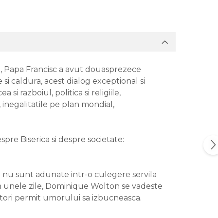
 an, Papa Francisc a avut douasprezece
si caldura, acest dialog exceptional si
i razboiul, politica si religiile,
, inegalitatile pe plan mondial,
pre Biserica si despre societate:
ui nu sunt adunate intr-o culegere servila
. In unele zile, Dominique Wolton se vadeste
ocutori permit umorului sa izbucneasca.