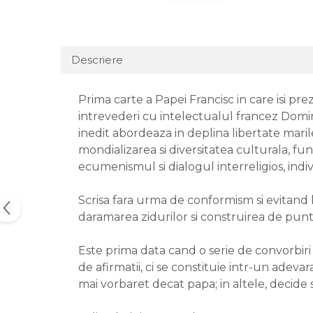
Descriere
Prima carte a Papei Francisc in care isi pr
intrevederi cu intelectualul francez Domini
inedit abordeaza in deplina libertate marile 
mondializarea si diversitatea culturala, fun
ecumenismul si dialogul interreligios, indivi
Scrisa fara urma de conformism si evitand l
daramarea zidurilor si construirea de punti 
Este prima data cand o serie de convorbiri 
de afirmatii, ci se constituie intr-un adeva
mai vorbaret decat papa; in altele, decide s