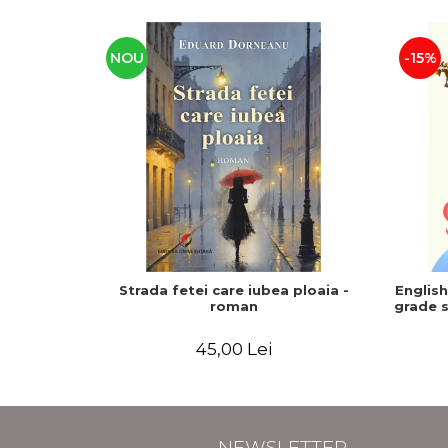
NOU
-15%
Strada fetei care iubea ploaia -
Englis
roman
grade s
45,00 Lei
NEWSLETTER