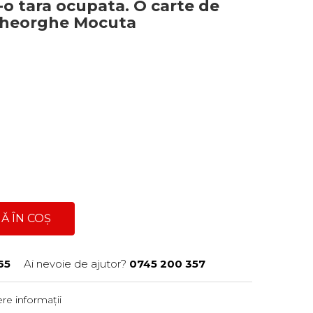
r-o tara ocupata. O carte de
- Gheorghe Mocuta
Ă ÎN COȘ
65
Ai nevoie de ajutor?
0745 200 357
re informații