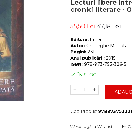
Lecturi libere int
cronici literare 
55,50 Lei
47,18 Lei
Editura:
Emia
Autor:
Gheorghe Mocuta
Pagini:
231
Anul publicării:
2015
ISBN:
978-973-753-326-5
ÎN STOC
ADAUG
Cod Produs:
97897375332
Adaugă la Wishlist
Ce