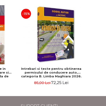
-15%
-5%
e in
Intrebari si teste pentru obtinerea
500 de gh
are si
permisului de conducere auto,
da de
categoria B. Limba Maghiara 2026.
Rebecca
Editie revizuita si adaugita
72,25 Lei
85,00 Lei
2
SUPORT CLIENȚI