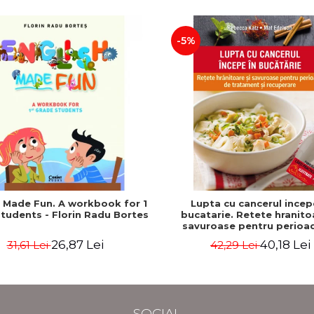
-5%
h Made Fun. A workbook for 1
Lupta cu cancerul incep
tudents - Florin Radu Bortes
bucatarie. Retete hranito
savuroase pentru perioa
tratament si recuperare - 
26,87 Lei
40,18 Lei
31,61 Lei
42,29 Lei
Katz, Mat Edelson
SOCIAL