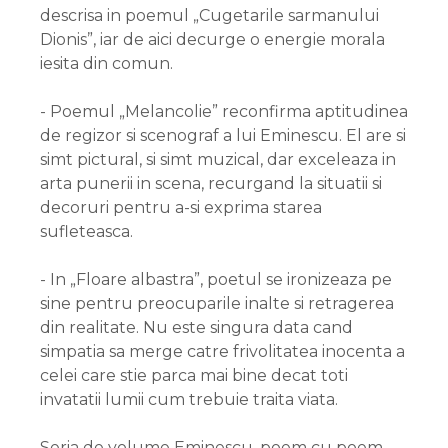
descrisa in poemul „Cugetarile sarmanului
Dionis”, iar de aici decurge o energie morala
iesita din comun.
- Poemul „Melancolie” reconfirma aptitudinea
de regizor si scenograf a lui Eminescu. El are si
simt pictural, si simt muzical, dar exceleaza in
arta punerii in scena, recurgand la situatii si
decoruri pentru a-si exprima starea
sufleteasca.
- In „Floare albastra”, poetul se ironizeaza pe
sine pentru preocuparile inalte si retragerea
din realitate. Nu este singura data cand
simpatia sa merge catre frivolitatea inocenta a
celei care stie parca mai bine decat toti
invatatii lumii cum trebuie traita viata.
Seria de volume Eminescu, poem cu poem