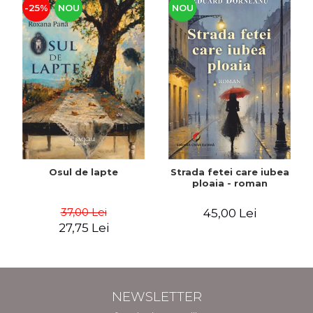
-25%
NOU
NOU
Osul de lapte
Strada fetei care iubea
ploaia - roman
37,00 Lei
45,00 Lei
27,75 Lei
NEWSLETTER