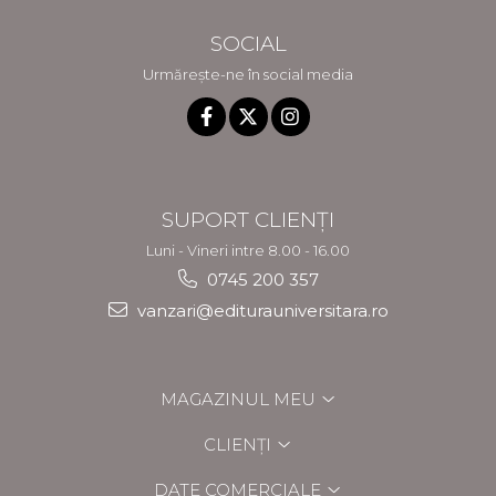
SOCIAL
Urmărește-ne în social media
SUPORT CLIENȚI
Luni - Vineri intre 8.00 - 16.00
0745 200 357
vanzari@editurauniversitara.ro
MAGAZINUL MEU
CLIENȚI
DATE COMERCIALE