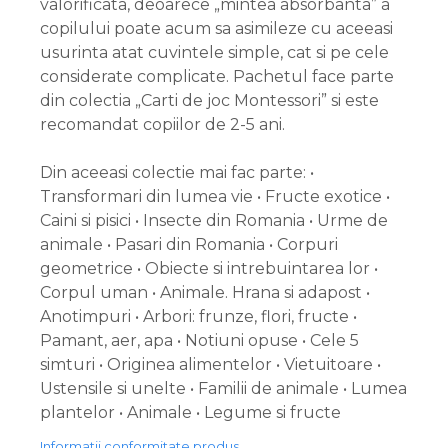
valorificata, deoarece „mintea absorbanta” a
copilului poate acum sa asimileze cu aceeasi
usurinta atat cuvintele simple, cat si pe cele
considerate complicate. Pachetul face parte
din colectia „Carti de joc Montessori” si este
recomandat copiilor de 2-5 ani.
Din aceeasi colectie mai fac parte: •
Transformari din lumea vie • Fructe exotice •
Caini si pisici • Insecte din Romania • Urme de
animale • Pasari din Romania • Corpuri
geometrice • Obiecte si intrebuintarea lor •
Corpul uman • Animale. Hrana si adapost •
Anotimpuri • Arbori: frunze, flori, fructe •
Pamant, aer, apa • Notiuni opuse • Cele 5
simturi • Originea alimentelor • Vietuitoare •
Ustensile si unelte • Familii de animale • Lumea
plantelor • Animale • Legume si fructe
Informatii conformitate produs