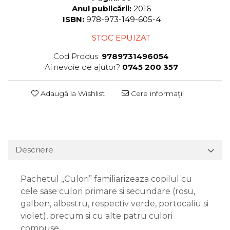
Anul publicării:
2016
ISBN:
978-973-149-605-4
STOC EPUIZAT
Cod Produs:
9789731496054
Ai nevoie de ajutor?
0745 200 357
Adaugă la Wishlist
Cere informații
Descriere
Pachetul „Culori” familiarizeaza copilul cu
cele sase culori primare si secundare (rosu,
galben, albastru, respectiv verde, portocaliu si
violet), precum si cu alte patru culori
compuse.