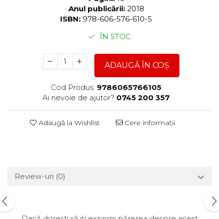
Anul publicării:
2018
ISBN:
978-606-576-610-5
ÎN STOC
ADAUGĂ ÎN COȘ
Cod Produs:
9786065766105
Ai nevoie de ajutor?
0745 200 357
Adaugă la Wishlist
Cere informații
Review-uri
(0)
Dacă dorești să iți exprimi părerea despre acest