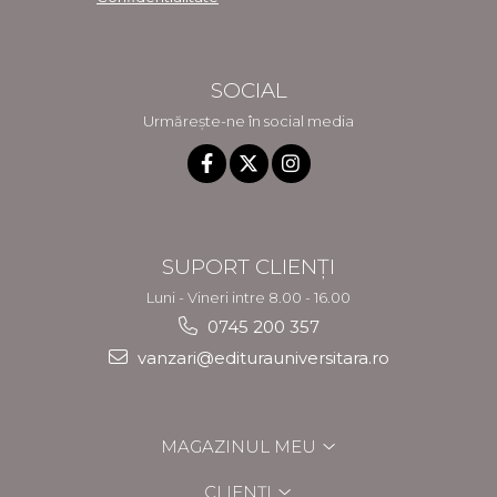
SOCIAL
Urmărește-ne în social media
SUPORT CLIENȚI
Luni - Vineri intre 8.00 - 16.00
0745 200 357
vanzari@editurauniversitara.ro
MAGAZINUL MEU
CLIENȚI