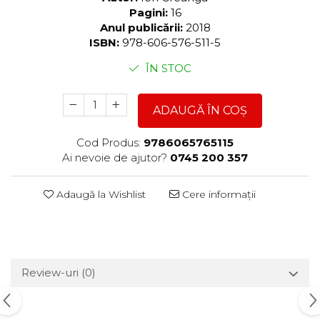
Pagini:
16
Anul publicării:
2018
ISBN:
978-606-576-511-5
ÎN STOC
ADAUGĂ ÎN COȘ
Cod Produs:
9786065765115
Ai nevoie de ajutor?
0745 200 357
Adaugă la Wishlist
Cere informații
Review-uri
(0)