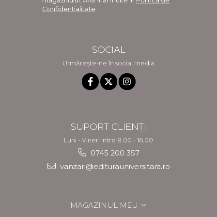
Confidentialitate
SOCIAL
Urmărește-ne în social media
SUPORT CLIENȚI
Luni - Vineri intre 8.00 - 16.00
0745 200 357
vanzari@editurauniversitara.ro
MAGAZINUL MEU