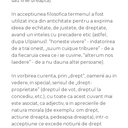
sau linie dreapta).
In acceptiunea filosofica termenul a fost
utilizat inca din antichitate pentru a exprima
ideea de echitate, de justete, de dreptate,
avand un inteles cu precadere etic (astfel,
dupa Ulpianus1: “honeste vivere” - indatorirea
de a trai onest, „suum cuique tribuere” - de a
da fiecaruia ceea ce i se cuvine, “alterum nos
laedere” - de a nu dauna altei persoane).
In vorbirea curenta, prin „drept”, oamenii au in
vedere, in special, sensul de „drept-
proprietate” (dreptul de vot, dreptul la
concediu, etc.), cu toate ca acest cuvant mai
este asociat, ca adjectiv, si in aprecierile de
natura morala (de exemplu: om drept,
actiune dreapta, pedeapsa dreapta), intr-o
acceptiune ce excede notiunii de drept