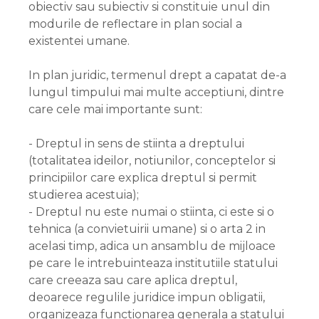
obiectiv sau subiectiv si constituie unul din
modurile de reflectare in plan social a
existentei umane.
In plan juridic, termenul drept a capatat de-a
lungul timpului mai multe acceptiuni, dintre
care cele mai importante sunt:
- Dreptul in sens de stiinta a dreptului
(totalitatea ideilor, notiunilor, conceptelor si
principiilor care explica dreptul si permit
studierea acestuia);
- Dreptul nu este numai o stiinta, ci este si o
tehnica (a convietuirii umane) si o arta 2 in
acelasi timp, adica un ansamblu de mijloace
pe care le intrebuinteaza institutiile statului
care creeaza sau care aplica dreptul,
deoarece regulile juridice impun obligatii,
organizeaza functionarea generala a statului