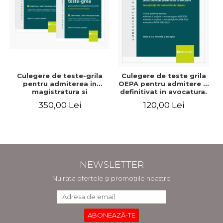
Culegere de teste-grila
Culegere de teste grila
pentru admiterea in
OEPA pentru admitere si
magistratura si
definitivat in avocatura.
avocatura. Editia a VII-a,
Cu explicatii ale
350,00 Lei
120,00 Lei
revizuita si adaugita -
variantelor de raspuns.
Ioan-Paul Chis, Cristinel
Editia a III-a, revizuita si
Ghigheci, Victor Vaduva,
adaugita - Claudiu
Madalina Dinu, Tudor
Constantin Dinu,
Vlad Radulescu
Madalina Dinu
NEWSLETTER
Nu rata ofertele și promoțiile noastre