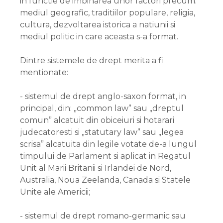
in functie de imbinarea unor factori precum:
mediul geografic, traditiilor populare, religia,
cultura, dezvoltarea istorica a natiunii si
mediul politic in care aceasta s-a format.
Dintre sistemele de drept merita a fi
mentionate:
- sistemul de drept anglo-saxon format, in
principal, din: „common law” sau „dreptul
comun” alcatuit din obiceiuri si hotarari
judecatoresti si „statutary law” sau „legea
scrisa” alcatuita din legile votate de-a lungul
timpului de Parlament si aplicat in Regatul
Unit al Marii Britanii si Irlandei de Nord,
Australia, Noua Zeelanda, Canada si Statele
Unite ale Americii;
- sistemul de drept romano-germanic sau