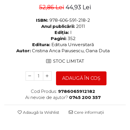
52,86 Lei
44,93 Lei
ISBN:
978-606-591-218-2
Anul publicării:
2011
Ediția:
I
Pagini:
352
Editura:
Editura Universitară
Autor:
Cristina Anca Paiusescu, Oana Duta
STOC LIMITAT
ADAUGĂ ÎN COȘ
Cod Produs:
9786065912182
Ai nevoie de ajutor?
0745 200 357
Adaugă la Wishlist
Cere informații