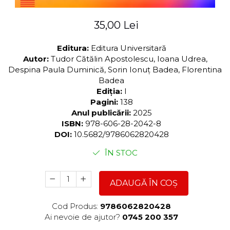
35,00 Lei
Editura:
Editura Universitară
Autor:
Tudor Cătălin Apostolescu, Ioana Udrea,
Despina Paula Duminică, Sorin Ionuț Badea, Florentina
Badea
Ediția:
I
Pagini:
138
Anul publicării:
2025
ISBN:
978-606-28-2042-8
DOI:
10.5682/9786062820428
ÎN STOC
ADAUGĂ ÎN COȘ
Cod Produs:
9786062820428
Ai nevoie de ajutor?
0745 200 357