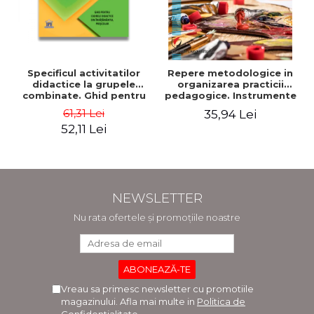
Specificul activitatilor
Repere metodologice in
didactice la grupele
organizarea practicii
combinate. Ghid pentru
pedagogice. Instrumente
cadrele didactice din
de lucru pentru studentii
61,31 Lei
35,94 Lei
invatamantul prescolar -
facultatii de arte.
52,11 Lei
Horatiu Catalano, Ion
Pedagogia artelor
Albulescu
plastice si decorative -
Doinita Venera Dinca
NEWSLETTER
Nu rata ofertele și promoțiile noastre
Vreau sa primesc newsletter cu promotiile
magazinului. Afla mai multe in
Politica de
Confidentialitate