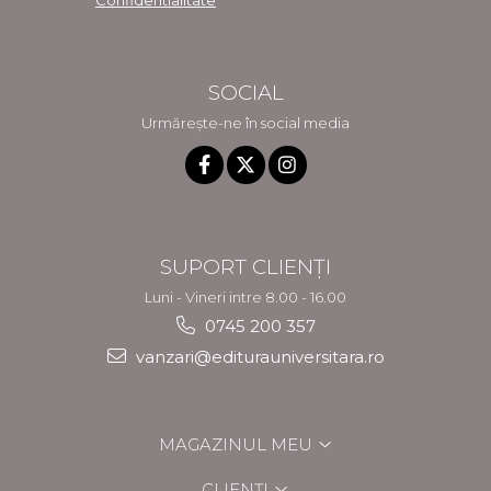
SOCIAL
Urmărește-ne în social media
SUPORT CLIENȚI
Luni - Vineri intre 8.00 - 16.00
0745 200 357
vanzari@editurauniversitara.ro
MAGAZINUL MEU
CLIENȚI