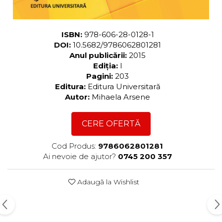
ISBN:
978-606-28-0128-1
DOI:
10.5682/9786062801281
Anul publicării:
2015
Ediția:
I
Pagini:
203
Editura:
Editura Universitară
Autor:
Mihaela Arsene
CERE OFERTĂ
Cod Produs:
9786062801281
Ai nevoie de ajutor?
0745 200 357
Adaugă la Wishlist