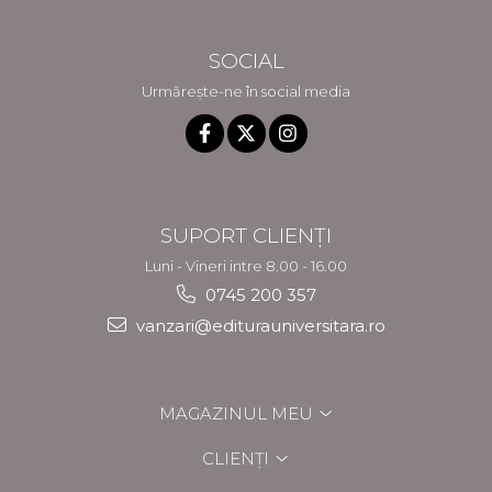
SOCIAL
Urmărește-ne în social media
SUPORT CLIENȚI
Luni - Vineri intre 8.00 - 16.00
0745 200 357
vanzari@editurauniversitara.ro
MAGAZINUL MEU
CLIENȚI