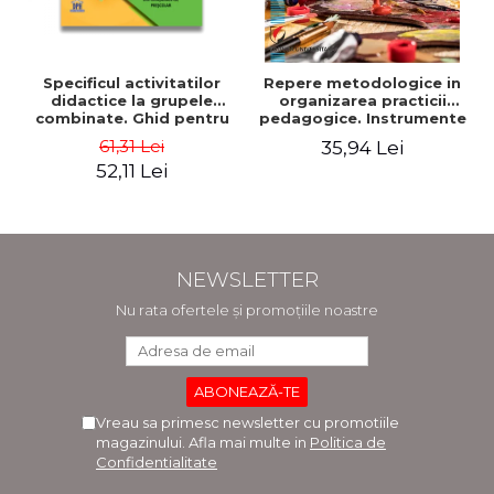
Specificul activitatilor
Repere metodologice in
didactice la grupele
organizarea practicii
combinate. Ghid pentru
pedagogice. Instrumente
cadrele didactice din
de lucru pentru studentii
61,31 Lei
35,94 Lei
invatamantul prescolar -
facultatii de arte.
52,11 Lei
Horatiu Catalano, Ion
Pedagogia artelor
Albulescu
plastice si decorative -
Doinita Venera Dinca
NEWSLETTER
Nu rata ofertele și promoțiile noastre
Vreau sa primesc newsletter cu promotiile
magazinului. Afla mai multe in
Politica de
Confidentialitate