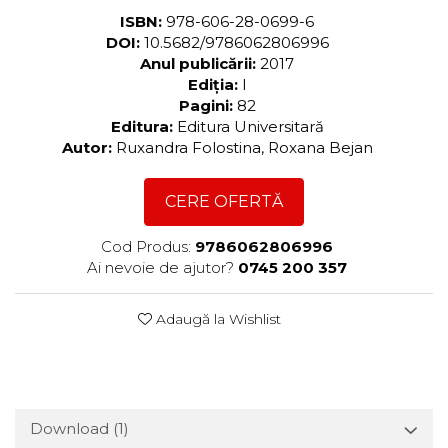
ISBN:
978-606-28-0699-6
DOI:
10.5682/9786062806996
Anul publicării:
2017
Ediția:
I
Pagini:
82
Editura:
Editura Universitară
Autor:
Ruxandra Folostina, Roxana Bejan
CERE OFERTĂ
Cod Produs:
9786062806996
Ai nevoie de ajutor?
0745 200 357
Adaugă la Wishlist
Download (1)