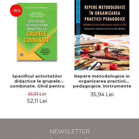
-15%
Specificul activitatilor
Repere metodologice in
didactice la grupele
organizarea practicii
combinate. Ghid pentru
pedagogice. Instrumente
cadrele didactice din
de lucru pentru studentii
61,31 Lei
35,94 Lei
invatamantul prescolar -
facultatii de arte.
52,11 Lei
Horatiu Catalano, Ion
Pedagogia artelor
Albulescu
plastice si decorative -
Doinita Venera Dinca
NEWSLETTER