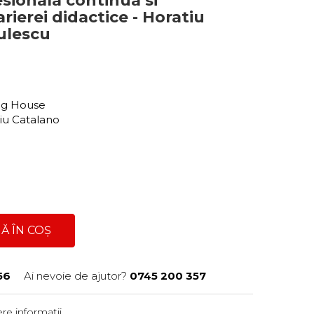
sionala continua si
erei didactice - Horatiu
ulescu
ing House
tiu Catalano
Ă ÎN COȘ
56
Ai nevoie de ajutor?
0745 200 357
re informații