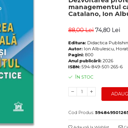
Dezvoltarea profe
managementul cari
Catalano, Ion Alb
88,00 Lei
74,80 Lei
Editura:
Didactica Publish
Autor:
Ion Albulescu, Hora
Pagini:
800
Anul publicării:
2026
ISBN:
594-849-501-265-6
ÎN STOC
ADAUG
Cod Produs:
59484950126
Adaugă la Wishlist
Ce