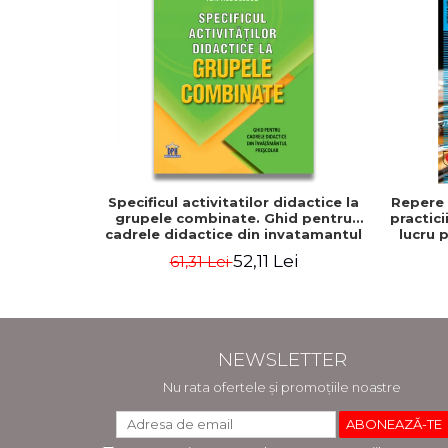
Specificul activitatilor didactice la
Repere 
grupele combinate. Ghid pentru
practic
cadrele didactice din invatamantul
lucru 
prescolar - Horatiu Catalano, Ion
arte. 
52,11 Lei
61,31 Lei
Albulescu
decor
NEWSLETTER
Nu rata ofertele și promoțiile noastre