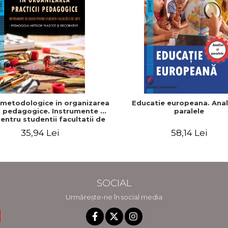
metodologice in organizarea
Educatie europeana. Anali
ii pedagogice. Instrumente de
paralele
pentru studentii facultatii de
Pedagogia artelor plastice si
35,94 Lei
58,14 Lei
ative - Doinita Venera Dinca
SOCIAL
Urmărește-ne în social media