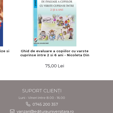
-15%
ze si
Ghid de evaluare a copiilor cu varste
Autismul
cuprinse intre 2 si 6 ani - Nicoleta Din
facem). 
didactice
75,00 Lei
5
SUPORT CLIENȚI
Luni - Vineri intre 8.00 - 16.00
0745 200 357
vanzari@editurauniversitara.ro