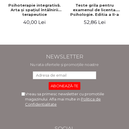
Psihoterapie integrativă.
Teste grila pentru
Arta şi spaţiul întâlnirii
examenul de licenta.
terapeutice
Psihologie. Editia a II-a
revizuita si adaugita
40,00 Lei
52,86 Lei
NEWSLETTER
Nu rata ofertele și promoțiile noastre
Vreau sa primesc newsletter cu promotiile
magazinului. Afla mai multe in
Politica de
Confidentialitate
SOCIAL