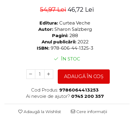
54,97 Lei
46,72 Lei
Editura:
Curtea Veche
Autor:
Sharon Salzberg
Pagini:
288
Anul publicării:
2022
ISBN:
978-606-44-1325-3
ÎN STOC
ADAUGĂ ÎN COȘ
Cod Produs:
9786064413253
Ai nevoie de ajutor?
0745 200 357
Adaugă la Wishlist
Cere informații