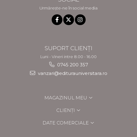
Urmărește-ne în social media
SUPORT CLIENȚI
Luni - Vineri intre 8.00 - 16.00
0745 200 357
vanzari@editurauniversitara.ro
MAGAZINUL MEU
CLIENȚI
DATE COMERCIALE