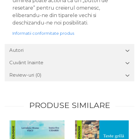
uimirea poate actiona ca un „buton de
resetare” pentru creierul omenesc,
eliberandu-ne din tiparele vechi si
deschizandu-ne noi posibilitati.
Informatii conformitate produs
Autori
Cuvânt înainte
Review-uri
(0)
PRODUSE SIMILARE