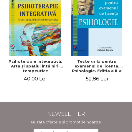
Psihoterapie integrativă.
Teste grila pentru
Arta şi spaţiul întâlnirii
examenul de licenta.
terapeutice
Psihologie. Editia a II-a
revizuita si adaugita
40,00 Lei
52,86 Lei
NEWSLETTER
Nu rata ofertele și promoțiile noastre