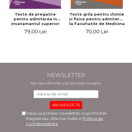
Teste de pregatire
Teste grila pentru chimie
pentru admiterea in
si fizica pentru admiterea
invatamantul superior
la Facultatile de Medicina
medical. Editia a V-a -
si Medicina Dentara.
79,00 Lei
70,00 Lei
Daniel Cochior, Minerva
Editia a II-a - Raluca
Claudia Ghinescu
Monica Comaneanu,
Violeta Hancu, Elena
Rusu, Gabriela Burducea
NEWSLETTER
Nu rata ofertele și promoțiile noastre
Vreau sa primesc newsletter cu promotiile
magazinului. Afla mai multe in
Politica de
Confidentialitate