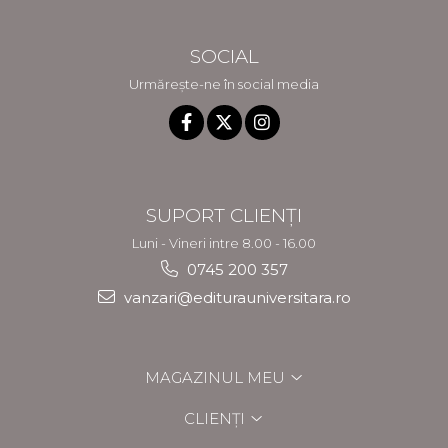
SOCIAL
Urmărește-ne în social media
SUPORT CLIENȚI
Luni - Vineri intre 8.00 - 16.00
0745 200 357
vanzari@editurauniversitara.ro
MAGAZINUL MEU
CLIENȚI