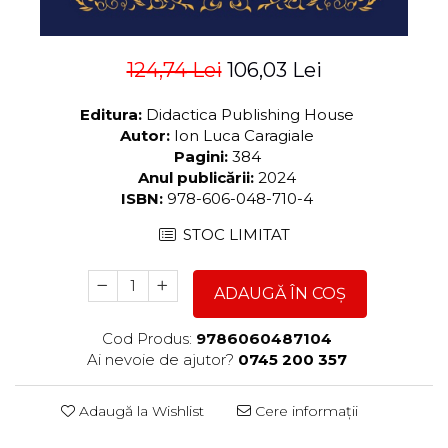
124,74 Lei
106,03 Lei
Editura:
Didactica Publishing House
Autor:
Ion Luca Caragiale
Pagini:
384
Anul publicării:
2024
ISBN:
978-606-048-710-4
STOC LIMITAT
ADAUGĂ ÎN COȘ
Cod Produs:
9786060487104
Ai nevoie de ajutor?
0745 200 357
Adaugă la Wishlist
Cere informații