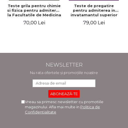
Teste grila pentru chimie
Teste de pregatire
si fizica pentru admiterea
pentru admiterea in
la Facultatile de Medicina
invatamantul superior
si Medicina Dentara.
medical. Editia a V-a -
70,00 Lei
79,00 Lei
Editia a II-a - Raluca
Daniel Cochior, Minerva
Monica Comaneanu,
Claudia Ghinescu
Violeta Hancu, Elena
Rusu, Gabriela Burducea
NEWSLETTER
Nu rata ofertele și promoțiile noastre
Vreau sa primesc newsletter cu promotiile
magazinului. Afla mai multe in
Politica de
Confidentialitate