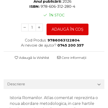
Anul publicării:
2026
ISBN:
978-606-312-280-4
ÎN STOC
ADAUGĂ ÎN COȘ
Cod Produs:
9786063122804
Ai nevoie de ajutor?
0745 200 357
Adaugă la Wishlist
Cere informații
Descriere
Istoria Romanilor. Atlas comentat reprezinta o
noua abordare metodologica, in care hartile