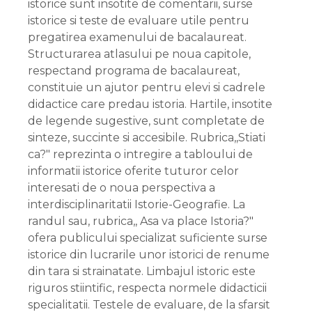
istorice sunt insotite de comentarii, surse
istorice si teste de evaluare utile pentru
pregatirea examenului de bacalaureat.
Structurarea atlasului pe noua capitole,
respectand programa de bacalaureat,
constituie un ajutor pentru elevi si cadrele
didactice care predau istoria. Hartile, insotite
de legende sugestive, sunt completate de
sinteze, succinte si accesibile. Rubrica,,Stiati
ca?" reprezinta o intregire a tabloului de
informatii istorice oferite tuturor celor
interesati de o noua perspectiva a
interdisciplinaritatii Istorie-Geografie. La
randul sau, rubrica,, Asa va place Istoria?"
ofera publicului specializat suficiente surse
istorice din lucrarile unor istorici de renume
din tara si strainatate. Limbajul istoric este
riguros stiintific, respecta normele didacticii
specialitatii. Testele de evaluare, de la sfarsit