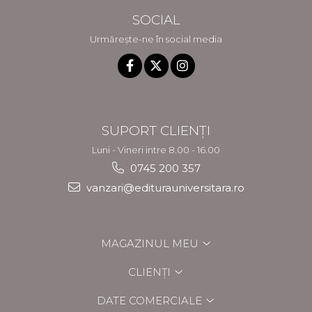
SOCIAL
Urmărește-ne în social media
SUPORT CLIENȚI
Luni - Vineri intre 8.00 - 16.00
0745 200 357
vanzari@editurauniversitara.ro
MAGAZINUL MEU
CLIENȚI
DATE COMERCIALE