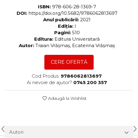
ISBN:
978-606-28-1369-7
DOI:
https://doi.org/10.5682/9786062813697
Anul publicării:
2021
Ediția:
I
Pagini:
510
Editura:
Editura Universitară
Autor:
Traian Vrăşmaş, Ecaterina Vrăşmaş
CERE OFERTĂ
Cod Produs:
9786062813697
Ai nevoie de ajutor?
0745 200 357
Adaugă la Wishlist
Autori