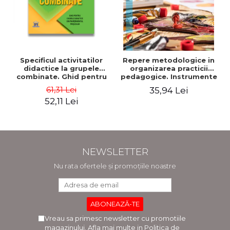
Specificul activitatilor
Repere metodologice in
didactice la grupele
organizarea practicii
combinate. Ghid pentru
pedagogice. Instrumente
cadrele didactice din
de lucru pentru studentii
61,31 Lei
35,94 Lei
invatamantul prescolar -
facultatii de arte.
52,11 Lei
Horatiu Catalano, Ion
Pedagogia artelor
Albulescu
plastice si decorative -
Doinita Venera Dinca
NEWSLETTER
Nu rata ofertele și promoțiile noastre
Vreau sa primesc newsletter cu promotiile
magazinului. Afla mai multe in
Politica de