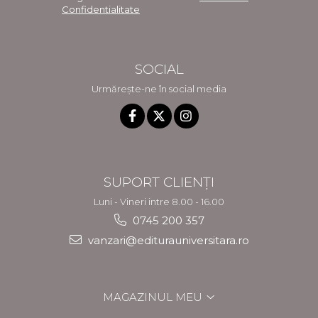
Confidentialitate
SOCIAL
Urmărește-ne în social media
SUPORT CLIENȚI
Luni - Vineri intre 8.00 - 16.00
0745 200 357
vanzari@editurauniversitara.ro
MAGAZINUL MEU