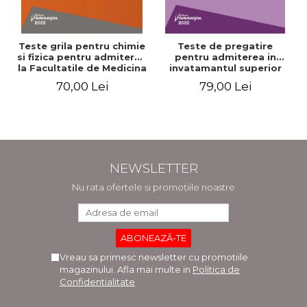
Teste grila pentru chimie
Teste de pregatire
si fizica pentru admiterea
pentru admiterea in
la Facultatile de Medicina
invatamantul superior
si Medicina Dentara.
medical. Editia a V-a -
70,00 Lei
79,00 Lei
Editia a II-a - Raluca
Daniel Cochior, Minerva
Monica Comaneanu,
Claudia Ghinescu
Violeta Hancu, Elena
Rusu, Gabriela Burducea
NEWSLETTER
Nu rata ofertele și promoțiile noastre
Vreau sa primesc newsletter cu promotiile
magazinului. Afla mai multe in
Politica de
Confidentialitate