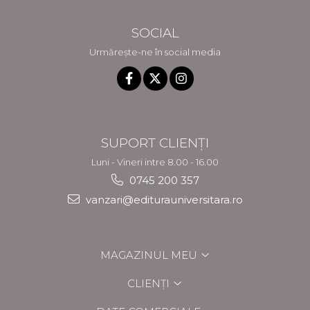
SOCIAL
Urmărește-ne în social media
SUPORT CLIENȚI
Luni - Vineri intre 8.00 - 16.00
0745 200 357
vanzari@editurauniversitara.ro
MAGAZINUL MEU
CLIENȚI