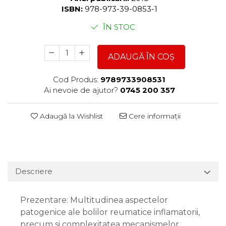
ISBN:
978-973-39-0853-1
ÎN STOC
ADAUGĂ ÎN COȘ
Cod Produs:
9789733908531
Ai nevoie de ajutor?
0745 200 357
Adaugă la Wishlist
Cere informații
Descriere
Prezentare: Multitudinea aspectelor
patogenice ale bolilor reumatice inflamatorii,
precum si complexitatea mecanismelor