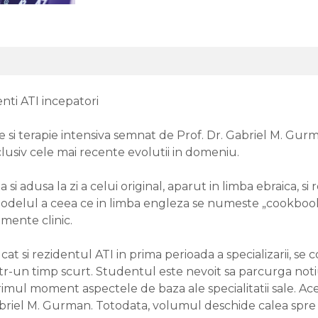
enti ATI incepatori
e si terapie intensiva semnat de Prof. Dr. Gabriel M. Gu
 inclusiv cele mai recente evolutii in domeniu.
 si adusa la zi a celui original, aparut in limba ebraica, s
delul a ceea ce in limba engleza se numeste „cookbook“: 
mente clinic.
I, cat si rezidentul ATI in prima perioada a specializarii, 
tr-un timp scurt. Studentul este nevoit sa parcurga noti
rimul moment aspectele de baza ale specialitatii sale. Ac
abriel M. Gurman. Totodata, volumul deschide calea spre