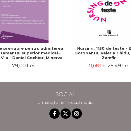
e pregatire pentru admiterea
Nursing. 1150 de teste - 
atamantul superior medical.
Dorobantu, Valeria Ghidu,
a V-a - Daniel Cochior, Minerva
Zamfir
Claudia Ghinescu
79,00 Lei
25,49 Lei
31,08 Lei
SOCIAL
Urmărește-ne în social media