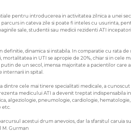
entiale pentru introducerea in activitatea zilnica a unei sect
parcurs in cateva zile si poate fi inteles cu usurinta, pen
paginile sale, studentii sau medicii rezidenti ATI incepator
n definitie, dinamica si instabila. In comparatie cu rata de
ti, mortalitatea in UTI se apropie de 20%, chiar si in cele
i putin de un secol, imensa majoritate a pacientilor care
internarii in spital.
na dintre cele mai tinere specialitati medicale, a cunoscut
 prezenta medicului ATI a devenit treptat indispensabila in 
ica, algeziologie, pneumologie, cardiologie, hematologie,
 etc.
rcursul acestui drum anevoios, dar la sfarsitul caruia su
iel M. Gurman