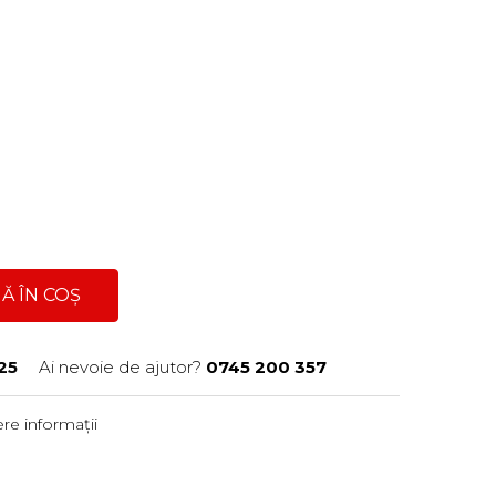
Ă ÎN COȘ
25
Ai nevoie de ajutor?
0745 200 357
re informații