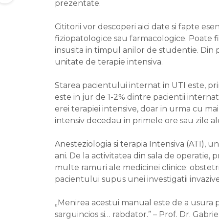
prezentate.
Cititorii vor descoperi aici date si fapte es
fiziopatologice sau farmacologice. Poate fi 
insusita in timpul anilor de studentie. Din 
unitate de terapie intensiva.
Starea pacientului internat in UTI este, pri
este in jur de 1-2% dintre pacientii interna
erei terapiei intensive, doar in urma cu ma
intensiv decedau in primele ore sau zile ale 
Anesteziologia si terapia Intensiva (ATI), u
ani. De la activitatea din sala de operatie,
multe ramuri ale medicinei clinice: obstetr
pacientului supus unei investigatii invazive
„Menirea acestui manual este de a usura pa
sarguincios si… rabdator.” – Prof. Dr. Gabr