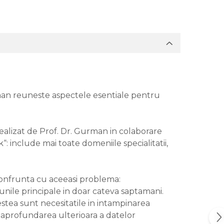
rman reuneste aspectele esentiale pentru
i realizat de Prof. Dr. Gurman in colaborare
include mai toate domeniile specialitatii,
se confrunta cu aceeasi problema:
unile principale in doar cateva saptamani.
estea sunt necesitatile in intampinarea
 aprofundarea ulterioara a datelor