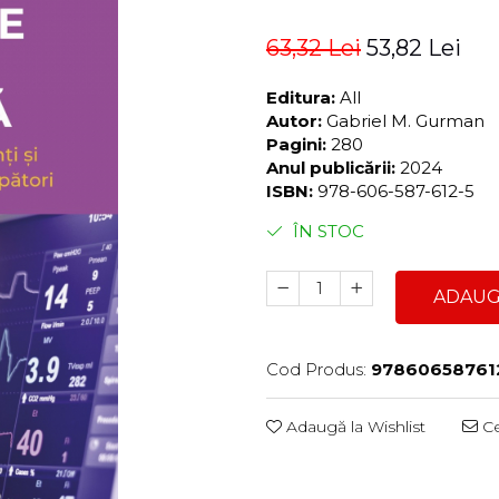
63,32 Lei
53,82 Lei
Editura:
All
Autor:
Gabriel M. Gurman
Pagini:
280
Anul publicării:
2024
ISBN:
978-606-587-612-5
ÎN STOC
ADAUG
Cod Produs:
97860658761
Adaugă la Wishlist
Ce