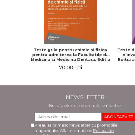
Teste grila pentru chimie si fizica
Teste d
pentru admiterea la Facultatile de
in inv
Medicina si Medicina Dentara. Editia
Editia 
a II-a - Raluca Monica Comaneanu,
70,00 Lei
Violeta Hancu, Elena Rusu, Gabriela
Burducea
NEWSLETTER
Nu rata ofertele și promoțiile noastre
Vreau sa primesc newsletter cu promotiile
magazinului. Afla mai multe in
Politica de