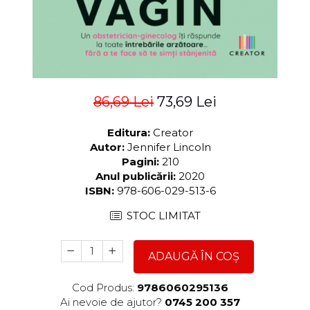
86,69 Lei
73,69 Lei
Editura:
Creator
Autor:
Jennifer Lincoln
Pagini:
210
Anul publicării:
2020
ISBN:
978-606-029-513-6
STOC LIMITAT
ADAUGĂ ÎN COȘ
Cod Produs:
9786060295136
Ai nevoie de ajutor?
0745 200 357