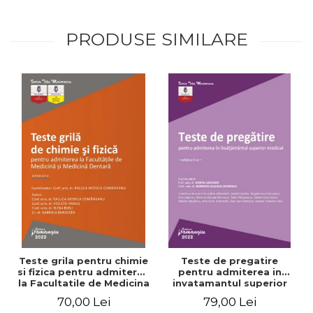
PRODUSE SIMILARE
Teste grila pentru chimie
Teste de pregatire
si fizica pentru admiterea
pentru admiterea in
la Facultatile de Medicina
invatamantul superior
si Medicina Dentara.
medical. Editia a V-a -
70,00 Lei
79,00 Lei
Editia a II-a - Raluca
Daniel Cochior, Minerva