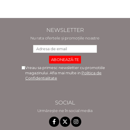
Monica Comaneanu,
Claudia Ghinescu
Violeta Hancu, Elena
Rusu, Gabriela Burducea
NEWSLETTER
Nu rata ofertele și promoțiile noastre
Vreau sa primesc newsletter cu promotiile
magazinului. Afla mai multe in
Politica de
Confidentialitate
SOCIAL
Urmărește-ne în social media