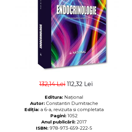
ADMINISTRATIVE
Cum Cumpăr
ȘTIINȚE ECONOMICE
Livrare
ȘTIINȚE EXACTE
Politica de Retur
EDUCAȚIE FIZICĂ ȘI SPORT
Formular de Retur
PREUNIVERSITARIA
Distribuitori
TIMP LIBER
ÎN CURS DE APARIȚIE
NOUTĂȚI
PACHETE DE STUDIU
PROMOȚIILE LUNII
132,14 Lei
112,32 Lei
ULTIMELE EXEMPLARE
Editura:
Național
Autor:
Constantin Dumitrache
Ediția:
a 6-a, revizuita si completata
Pagini:
1052
Anul publicării:
2017
ISBN:
978-973-659-222-5