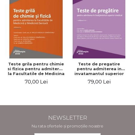
Teste grila pentru chimie
Teste de pregatire
si fizica pentru admiterea
pentru admiterea in
la Facultatile de Medicina
invatamantul superior
si Medicina Dentara.
medical. Editia a V-a -
70,00 Lei
79,00 Lei
Editia a II-a - Raluca
Daniel Cochior, Minerva
Monica Comaneanu,
Claudia Ghinescu
Violeta Hancu, Elena
Rusu, Gabriela Burducea
NEWSLETTER
Nu rata ofertele și promoțiile noastre