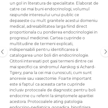
un gol in literatura de specialitate. Elaborat de
catre cei mai buni endocrinologi, volumul
raspunde interesului unui public ce
depaseste cu mult granitele acestui domeniu
medical, adresabilitatea larga fiind direct
proportionala cu ponderea endocrinologiei in
progresul medicinei. Cartea cuprinde o
multitudine de termeni explicati,
indispensabili pentru identificarea si
catalogarea unor boli din endocrinologie.
Cititorii interesati pot gasi termeni dintre cei
mai specifici ca: sindromul Aarskog si Achard-
Tgiery, pana la cei mai cunoscuti, cum sunt
anorexie sau vasectomie. Foarte important
este si faptul ca aceasta carte cuprinde
inclusiv protocoale de diagnostic pentru boli
endocrine cu referiri la simptomele aparitiei
acestora. Protocoalele ating patologia
endocrino-pediatrica, gonadica, hipofiziara,