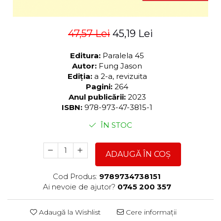
47,57 Lei
45,19 Lei
Editura:
Paralela 45
Autor:
Fung Jason
Ediția:
a 2-a, revizuita
Pagini:
264
Anul publicării:
2023
ISBN:
978-973-47-3815-1
ÎN STOC
ADAUGĂ ÎN COȘ
Cod Produs:
9789734738151
Ai nevoie de ajutor?
0745 200 357
Adaugă la Wishlist
Cere informații