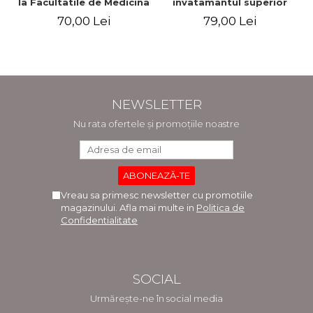
la Facultatile de Medicina
invatamantul superior
si Medicina Dentara.
medical. Editia a V-a -
70,00 Lei
79,00 Lei
Editia a II-a - Raluca
Daniel Cochior, Minerva
Monica Comaneanu,
Claudia Ghinescu
Violeta Hancu, Elena
Rusu, Gabriela Burducea
NEWSLETTER
Nu rata ofertele și promoțiile noastre
Vreau sa primesc newsletter cu promotiile
magazinului. Afla mai multe in
Politica de
Confidentialitate
SOCIAL
Urmărește-ne în social media