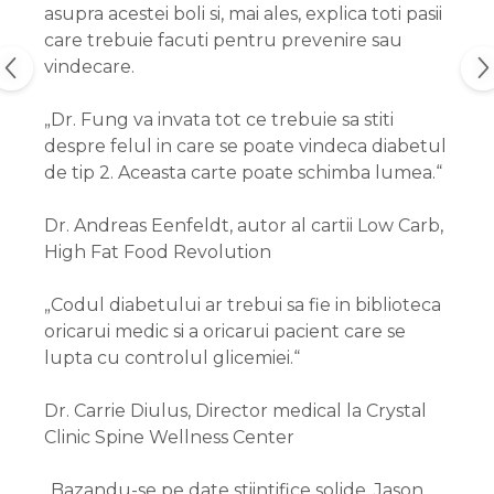
asupra acestei boli si, mai ales, explica toti pasii
care trebuie facuti pentru prevenire sau
vindecare.
„Dr. Fung va invata tot ce trebuie sa stiti
despre felul in care se poate vindeca diabetul
de tip 2. Aceasta carte poate schimba lumea.“
Dr. Andreas Eenfeldt, autor al cartii Low Carb,
High Fat Food Revolution
„Codul diabetului ar trebui sa fie in biblioteca
oricarui medic si a oricarui pacient care se
lupta cu controlul glicemiei.“
Dr. Carrie Diulus, Director medical la Crystal
Clinic Spine Wellness Center
„Bazandu-se pe date stiintifice solide, Jason