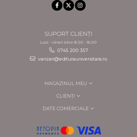
SUPORT CLIENȚI
Luni - Vineri intre 8.00 - 16.00
0745 200 357
vanzari@editurauniversitara.ro
MAGAZINUL MEU
CLIENȚI
DATE COMERCIALE