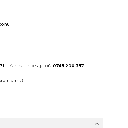
aconu
71
Ai nevoie de ajutor?
0745 200 357
re informații