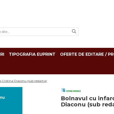
RI
TIPOGRAFIA EUPRINT
OFERTE DE EDITARE / P
a Cristina Diaconu (sub redactia)
Bolnavul cu infar
Diaconu (sub reda