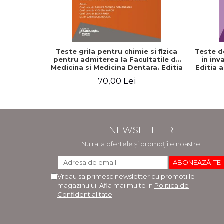
Teste grila pentru chimie si fizica
Teste d
pentru admiterea la Facultatile de
in inv
Medicina si Medicina Dentara. Editia
Editia 
a II-a - Raluca Monica Comaneanu,
70,00 Lei
Violeta Hancu, Elena Rusu, Gabriela
Burducea
NEWSLETTER
Nu rata ofertele și promoțiile noastre
Vreau sa primesc newsletter cu promotiile
magazinului. Afla mai multe in
Politica de
Confidentialitate