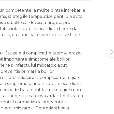
uri competente la multe dintre intrebarile
rma, strategiile terapeutice pentru a evita
ie si bolile cardovasculare, despre
tile infarctului miocardic la tineri si la
ala, cu conditia respectarii unui stil de
 - Cauzele si complicatiile aterosclerozei.
 mai importante simptome ale bolilor
iene si infarctului miocardic acut.
 preventia primara a bolilor
 infarct miocardic. Complicatiile majore
ti ale simptomelor infarctului miocardic la
rincipii de tratament farmacologic si non-
Factor de risc cardiovascular. Inlaturarea
cientul coronarian si interventiile
infarct miocardic. Depresia si boala