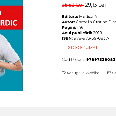
35,52 Lei
29,13 Lei
Editura:
Medicală
Autor:
Camelia Cristina Di
Pagini:
146
Anul publicării:
2018
ISBN:
978-973-39-0837-1
STOC EPUIZAT
Cod Produs:
97897339083
Adaugă la Wishlist
Ce