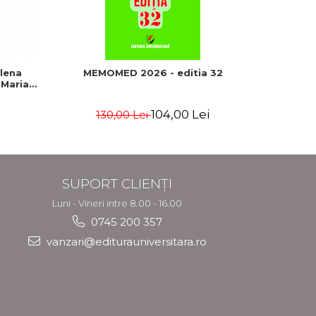
Elena
MEMOMED 2026 - editia 32
Urgent
 Maria
Sinteze 
Editia
104,00 Lei
130,00 Lei
7
SUPORT CLIENȚI
Luni - Vineri intre 8.00 - 16.00
0745 200 357
vanzari@editurauniversitara.ro