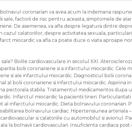
i, bolnavul coronarian va avea acum la indemana raspuns
ii sale, factorii de risc pentru aceasta, simptomele de ala
riene. De asemenea, va afla despre legatura dintre depres
azul calatoriilor, despre activitatea sexuala, particularita
nfarct miocardic va afla ca poate duce o viata aproape norm
 sale? Bolile cardiovasculare in secolul XXI. Ateroscleroza
aparitia bolii coronariene si a infarctului miocardic. Cele
ne si ale infarctului miocardic. Diagnosticul bolii coronar
al bolii coronariene si infarctului miocardic. Aspirina in
gina pectorala stabila. Tratamentul medicamentos dupa un
ardic. Infarctul miocardic la pacientii tineri. Particularita
 al infarctului miocardic. Dieta bolnavului coronarian. P
abilitarea bolnavului cardiac. Hipertensiunea arteriala – 
 cardiovascular si calatoriile cu automobilul si avionul. Pa
la la bolnavii cardiovasculari. Insuficienta cardiaca post-