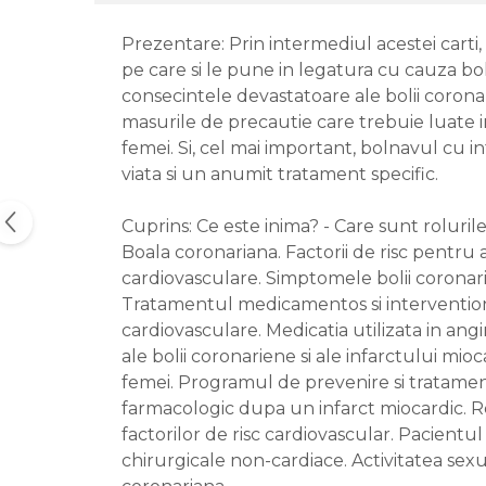
Prezentare: Prin intermediul acestei cart
pe care si le pune in legatura cu cauza bol
consecintele devastatoare ale bolii corona
masurile de precautie care trebuie luate in c
femei. Si, cel mai important, bolnavul cu i
viata si un anumit tratament specific.
Cuprins: Ce este inima? - Care sunt rolurile
Boala coronariana. Factorii de risc pentru 
cardiovasculare. Simptomele bolii coronarie
Tratamentul medicamentos si interventional 
cardiovasculare. Medicatia utilizata in an
ale bolii coronariene si ale infarctului mioc
femei. Programul de prevenire si tratament
farmacologic dupa un infarct miocardic. Re
factorilor de risc cardiovascular. Pacientul
chirurgicale non-cardiace. Activitatea sexua