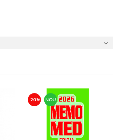
-20%
NOU
-18%