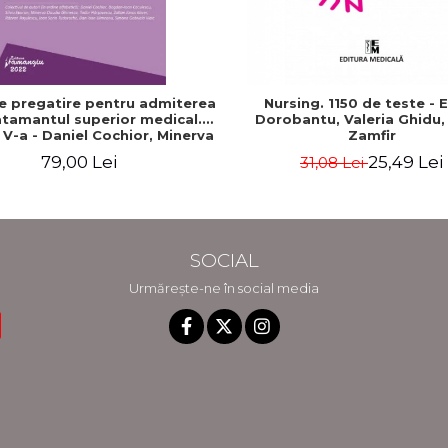
e pregatire pentru admiterea
Nursing. 1150 de teste - 
atamantul superior medical.
Dorobantu, Valeria Ghidu,
a V-a - Daniel Cochior, Minerva
Zamfir
Claudia Ghinescu
79,00 Lei
25,49 Lei
31,08 Lei
SOCIAL
Urmărește-ne în social media