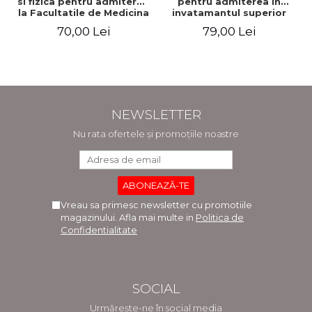
si fizica pentru admiterea
pentru admiterea in
la Facultatile de Medicina
invatamantul superior
si Medicina Dentara.
medical. Editia a V-a -
70,00 Lei
79,00 Lei
Editia a II-a - Raluca
Daniel Cochior, Minerva
Monica Comaneanu,
Claudia Ghinescu
Violeta Hancu, Elena
Rusu, Gabriela Burducea
NEWSLETTER
Nu rata ofertele și promoțiile noastre
Vreau sa primesc newsletter cu promotiile
magazinului. Afla mai multe in
Politica de
Confidentialitate
SOCIAL
Urmărește-ne în social media