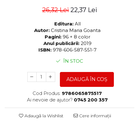
26,32 Lei
22,37 Lei
Editura:
All
Autor:
Cristina Maria Goanta
Pagini:
96 + 8 color
Anul publicării:
2019
ISBN:
978-606-587-551-7
ÎN STOC
ADAUGĂ ÎN COȘ
Cod Produs:
9786065875517
Ai nevoie de ajutor?
0745 200 357
Adaugă la Wishlist
Cere informații