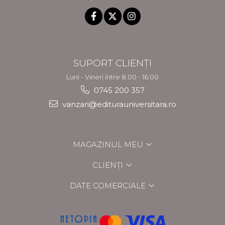
SUPORT CLIENȚI
Luni - Vineri intre 8.00 - 16.00
0745 200 357
vanzari@editurauniversitara.ro
MAGAZINUL MEU
CLIENȚI
DATE COMERCIALE