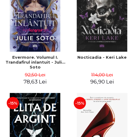
Evermore. Volumul I.
Nocticadia - Keri Lake
Trandafirul inlantuit - Julie
Soto
92,50 Lei
114,00 Lei
78,63 Lei
96,90 Lei
-15%
-15%