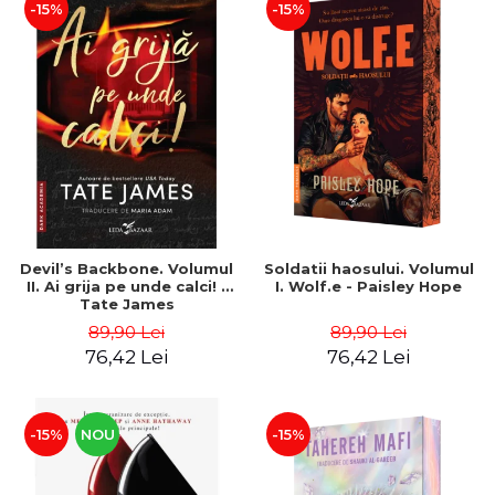
-15%
-15%
Devil’s Backbone. Volumul
Soldatii haosului. Volumul
II. Ai grija pe unde calci! -
I. Wolf.e - Paisley Hope
Tate James
89,90 Lei
89,90 Lei
76,42 Lei
76,42 Lei
-15%
NOU
-15%