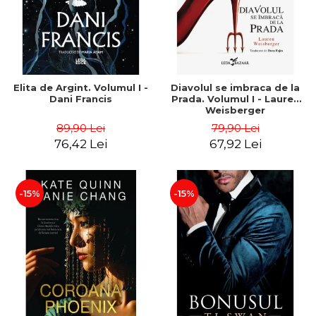
Elita de Argint. Volumul I -
Diavolul se imbraca de la
Dani Francis
Prada. Volumul I - Lauren
Weisberger
89,90 Lei
79,90 Lei
76,42 Lei
67,92 Lei
-15%
-15%