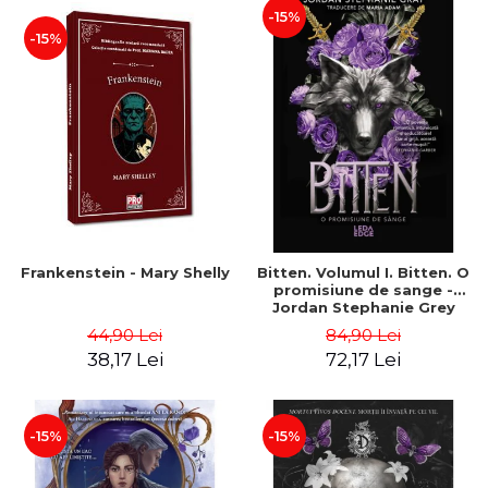
-15%
-15%
Frankenstein - Mary Shelly
Bitten. Volumul I. Bitten. O
promisiune de sange -
Jordan Stephanie Grey
44,90 Lei
84,90 Lei
38,17 Lei
72,17 Lei
-15%
-15%