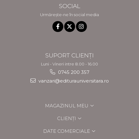
SOCIAL
Urmărește-ne în social media
SUPORT CLIENȚI
Luni - Vineri intre 8.00 - 16.00
0745 200 357
vanzari@editurauniversitara.ro
MAGAZINUL MEU
CLIENȚI
DATE COMERCIALE