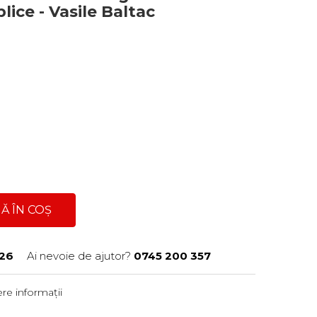
lice - Vasile Baltac
Ă ÎN COȘ
26
Ai nevoie de ajutor?
0745 200 357
re informații