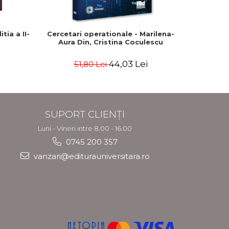
ia a II-
Cercetari operationale - Marilena-
Proiecta
Aura Din, Cristina Coculescu
44,03 Lei
51,80 Lei
SUPORT CLIENȚI
Luni - Vineri intre 8.00 - 16.00
0745 200 357
vanzari@editurauniversitara.ro