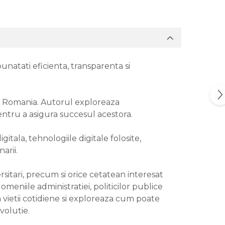
unatati eficienta, transparenta si
n Romania. Autorul exploreaza
e pentru a asigura succesul acestora.
tala, tehnologiile digitale folosite,
ernarii.
rsitari, precum si orice cetatean interesat
meniile administratiei, politicilor publice
 vietii cotidiene si exploreaza cum poate
volutie.