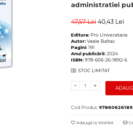
administratiei pub
47,57 Lei
40,43 Lei
Editura:
Pro Universitaria
Autor:
Vasile Baltac
Pagini:
191
Anul publicării:
2024
ISBN:
978-606-26-1892-6
STOC LIMITAT
ADAUG
Cod Produs:
97860626189
Adaugă la Wishlist
Ce