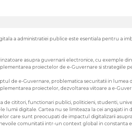
tala a administratiei publice este esentiala pentru a imb
nzatoare asupra guvernarii electronice, cu exemple di
 implementarea proiectelor de e-Guvernare si strategiil
tul de e-Guvernare, problematica securitatii in lumea digi
 implementarea proiectelor, dezvoltarea viitoare a e-Guv
cititori, functionari publici, politicieni, studenti, unive
umii digitale. Cartea nu se limiteaza la cei angajati in do
elor care sunt preocupati de impactul digitalizarii asupra
nevoile comunitatii intr-un context global in constanta e