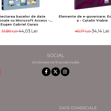
iectarea bazelor de date
Elemente de e-guvernare. Edit
ionale cu Microsoft Access -
a - Catalin Vrabie
Eugen Gabriel Garais
44,03 Lei
34,14 Lei
51,80 Lei
40,17 Lei
SOCIAL
Urmărește-ne în social media
DATE COMERCIALE