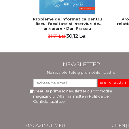
Probleme de informatica pentru
Pro
liceu, facultate si interviuri de
relat
angajare - Dan Pracsiu
30,12 Lei
31,71 Lei
NEWSLETTER
Nu rata ofertele și promoțiile noastre
Vreau sa primesc newsletter cu promotiile
magazinului. Afla mai multe in
Politica de
Confidentialitate
MAGAZINUL MEU
CLIENȚI