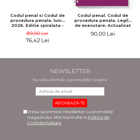
Codul penal si Codul de
Codul penal. Codul de
procedura penala. Iunie
procedura penala. Legile
2026. Editie spiralata -
de executare. Actualizat
Ed. ingrijita de: Prof. univ.
25 mai 2026. Spiralat -
89,90 Lei
90,00 Lei
dr. Dan Lupascu
Ioan-Paul Chis, Victor
76,42 Lei
Vaduva
NEWSLETTER
Nu rata ofertele și promoțiile noastre
Vreau sa primesc newsletter cu promotiile
magazinului. Afla mai multe in
Politica de
Confidentialitate