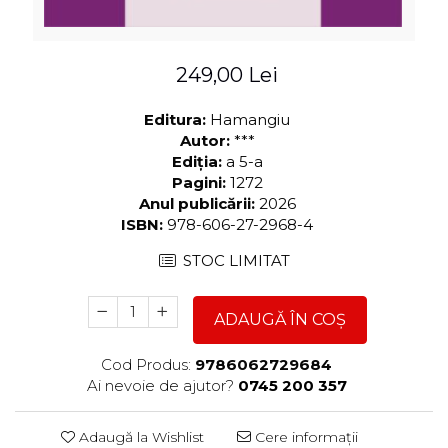
249,00 Lei
Editura:
Hamangiu
Autor:
***
Ediția:
a 5-a
Pagini:
1272
Anul publicării:
2026
ISBN:
978-606-27-2968-4
STOC LIMITAT
ADAUGĂ ÎN COȘ
Cod Produs:
9786062729684
Ai nevoie de ajutor?
0745 200 357
Adaugă la Wishlist
Cere informații