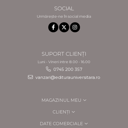
SOCIAL
Urmărește-ne în social media
SUPORT CLIENȚI
Luni - Vineri intre 8.00 - 16.00
0745 200 357
vanzari@editurauniversitara.ro
MAGAZINUL MEU
CLIENȚI
DATE COMERCIALE