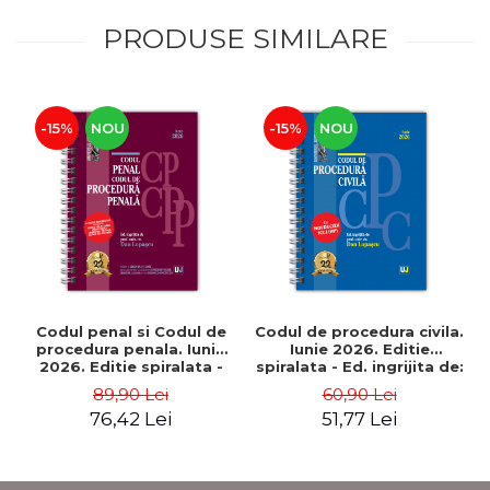
PRODUSE SIMILARE
-15%
NOU
-15%
NOU
Codul penal si Codul de
Codul de procedura civila.
procedura penala. Iunie
Iunie 2026. Editie
2026. Editie spiralata -
spiralata - Ed. ingrijita de:
Ed. ingrijita de: Prof. univ.
Prof. univ. dr. Dan
89,90 Lei
60,90 Lei
dr. Dan Lupascu
Lupascu
76,42 Lei
51,77 Lei