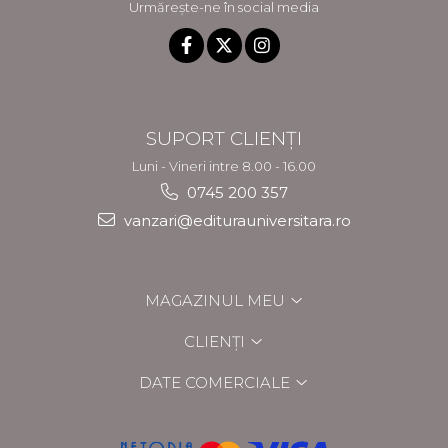
Urmărește-ne în social media
SUPORT CLIENȚI
Luni - Vineri intre 8.00 - 16.00
0745 200 357
vanzari@editurauniversitara.ro
MAGAZINUL MEU
CLIENȚI
DATE COMERCIALE