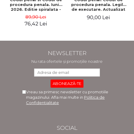
procedura penala. Iunie
procedura penala. Legile
2026. Editie spiralata -
de executare. Actualizat
Ed. ingrijita de: Prof. univ.
25 mai 2026. Spiralat -
89,90 Lei
90,00 Lei
dr. Dan Lupascu
Ioan-Paul Chis, Victor
76,42 Lei
Vaduva
NEWSLETTER
Nu rata ofertele și promoțiile noastre
Vreau sa primesc newsletter cu promotiile
magazinului. Afla mai multe in
Politica de
Confidentialitate
SOCIAL