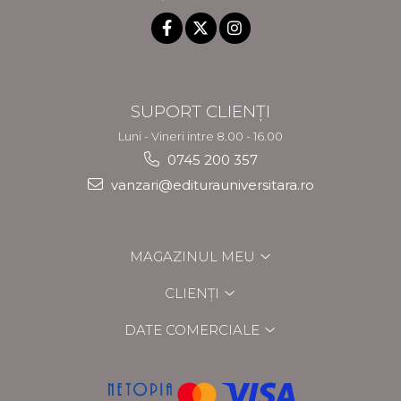
SUPORT CLIENȚI
Luni - Vineri intre 8.00 - 16.00
0745 200 357
vanzari@editurauniversitara.ro
MAGAZINUL MEU
CLIENȚI
DATE COMERCIALE