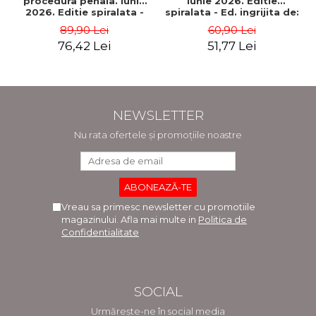
procedura penala. Iunie
Iunie 2026. Editie
2026. Editie spiralata -
spiralata - Ed. ingrijita de:
Ed. ingrijita de: Prof. univ.
Prof. univ. dr. Dan
89,90 Lei
60,90 Lei
dr. Dan Lupascu
Lupascu
76,42 Lei
51,77 Lei
NEWSLETTER
Nu rata ofertele și promoțiile noastre
Vreau sa primesc newsletter cu promotiile
magazinului. Afla mai multe in
Politica de
Confidentialitate
SOCIAL
Urmărește-ne în social media