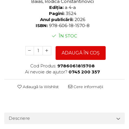
Baias, Rodica Constantinovici
Ediția:
a 4-a
Pagini:
3524
Anul publicării:
2026
ISBN:
978-606-18-1570-8
ÎN STOC
ADAUGĂ ÎN COȘ
Cod Produs:
9786061815708
Ai nevoie de ajutor?
0745 200 357
Adaugă la Wishlist
Cere informații
Descriere