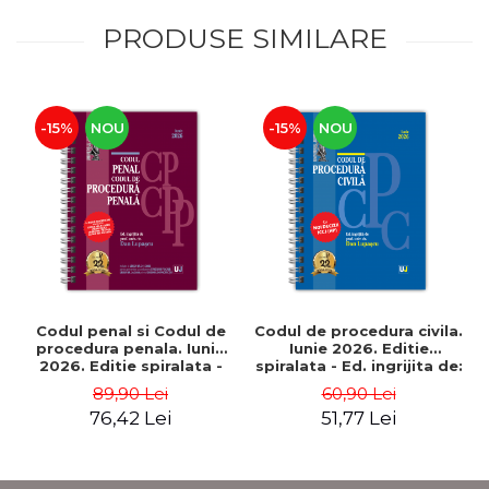
PRODUSE SIMILARE
-15%
NOU
-15%
NOU
Codul penal si Codul de
Codul de procedura civila.
procedura penala. Iunie
Iunie 2026. Editie
2026. Editie spiralata -
spiralata - Ed. ingrijita de:
Ed. ingrijita de: Prof. univ.
Prof. univ. dr. Dan
89,90 Lei
60,90 Lei
dr. Dan Lupascu
Lupascu
76,42 Lei
51,77 Lei