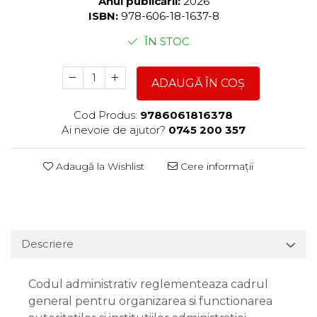
Anul publicării:
2026
ISBN:
978-606-18-1637-8
ÎN STOC
ADAUGĂ ÎN COȘ
Cod Produs:
9786061816378
Ai nevoie de ajutor?
0745 200 357
Adaugă la Wishlist
Cere informații
Descriere
Codul administrativ reglementeaza cadrul
general pentru organizarea si functionarea