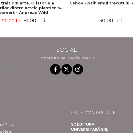
trait din arta. O istorie a
Cehov - psihismul trecutului
ilor dintre artele plastice si
comert - Andreas Wild
81,00 Lei
30,00 Lei
90,00 Lei
SOCIAL
Urmărește-ne în social media
DATE COMERCIALE
e Plată
SC EDITURA
UNIVERSITARĂ SRL
de Retur