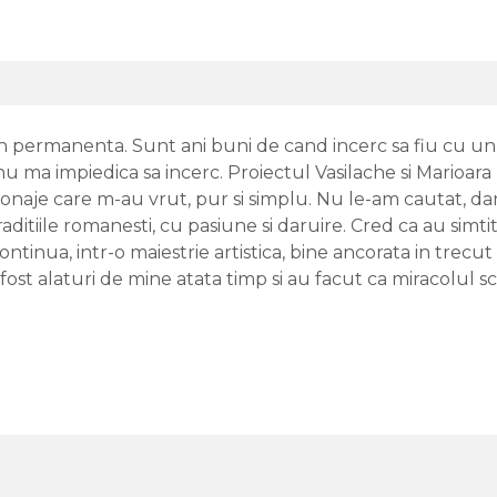
in permanenta. Sunt ani buni de cand incerc sa fiu cu u
a nu ma impiedica sa incerc. Proiectul Vasilache si Marioara
onaje care m-au vrut, pur si simplu. Nu le-am cautat, dar,
raditiile romanesti, cu pasiune si daruire. Cred ca au sim
ntinua, intr-o maiestrie artistica, bine ancorata in trecut 
fost alaturi de mine atata timp si au facut ca miracolul s