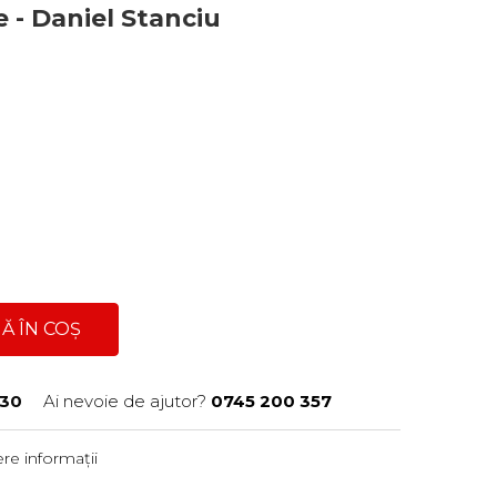
te - Daniel Stanciu
Ă ÎN COȘ
30
Ai nevoie de ajutor?
0745 200 357
re informații