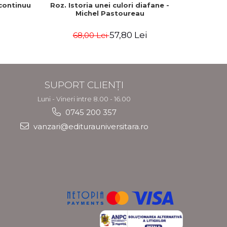
 continuu
Roz. Istoria unei culori diafane -
Feeria d
Michel Pastoureau
57,80 Lei
68,00 Lei
SUPORT CLIENȚI
Luni - Vineri intre 8.00 - 16.00
0745 200 357
vanzari@editurauniversitara.ro