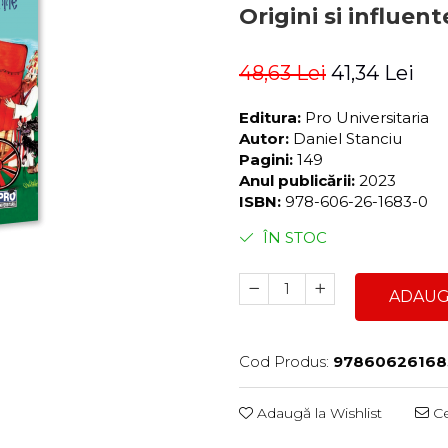
Origini si influen
48,63 Lei
41,34 Lei
Editura:
Pro Universitaria
Autor:
Daniel Stanciu
Pagini:
149
Anul publicării:
2023
ISBN:
978-606-26-1683-0
ÎN STOC
ADAUG
Cod Produs:
97860626168
Adaugă la Wishlist
Ce