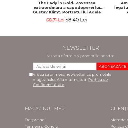
The Lady in Gold. Povestea
Am 
extraordinara a capodoperei lui
legatur
Gustav Klimt. Portretul lui Adele
Bloch-Bauer - Anne-Marie O’Connor
58,40 Lei
68,71 Lei
NEWSLETTER
Nu rata ofertele și promoțiile noastre
Vreau sa primesc newsletter cu promotiile
magazinului. Afla mai multe in
Politica de
Confidentialitate
MAGAZINUL MEU
CLIENȚI
Despre noi
Metode d
Termeni și Condiții
Politica 