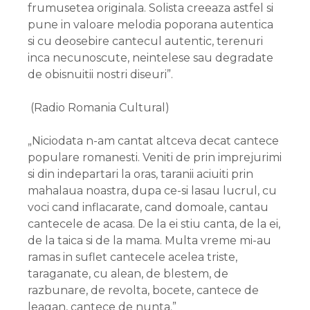
frumusetea originala. Solista creeaza astfel si
pune in valoare melodia poporana autentica
si cu deosebire cantecul autentic, terenuri
inca necunoscute, neintelese sau degradate
de obisnuitii nostri diseuri”.
(Radio Romania Cultural)
„Niciodata n-am cantat altceva decat cantece
populare romanesti. Veniti de prin imprejurimi
si din indepartari la oras, taranii aciuiti prin
mahalaua noastra, dupa ce-si lasau lucrul, cu
voci cand inflacarate, cand domoale, cantau
cantecele de acasa. De la ei stiu canta, de la ei,
de la taica si de la mama. Multa vreme mi-au
ramas in suflet cantecele acelea triste,
taraganate, cu alean, de blestem, de
razbunare, de revolta, bocete, cantece de
leagan, cantece de nunta.”