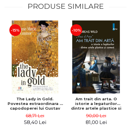
PRODUSE SIMILARE
-15%
-10%
The Lady in Gold.
Am trait din arta. O
Povestea extraordinara a
istorie a legaturilor
capodoperei lui Gustav
dintre artele plastice si
Klimt. Portretul lui Adele
comert - Andreas Wild
68,71 Lei
90,00 Lei
Bloch-Bauer - Anne-Marie
58,40 Lei
81,00 Lei
O’Connor