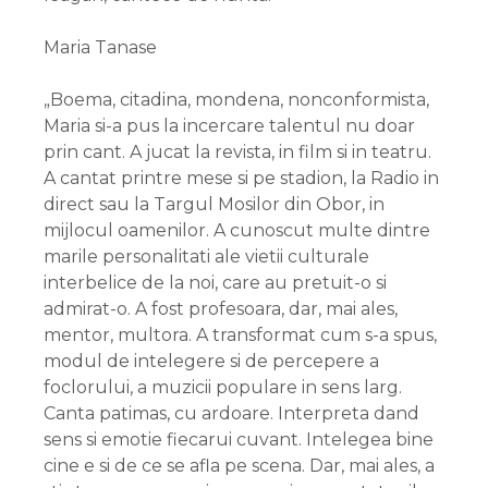
Maria Tanase
„Boema, citadina, mondena, nonconformista,
Maria si-a pus la incercare talentul nu doar
prin cant. A jucat la revista, in film si in teatru.
A cantat printre mese si pe stadion, la Radio in
direct sau la Targul Mosilor din Obor, in
mijlocul oamenilor. A cunoscut multe dintre
marile personalitati ale vietii culturale
interbelice de la noi, care au pretuit-o si
admirat-o. A fost profesoara, dar, mai ales,
mentor, multora. A transformat cum s-a spus,
modul de intelegere si de percepere a
foclorului, a muzicii populare in sens larg.
Canta patimas, cu ardoare. Interpreta dand
sens si emotie fiecarui cuvant. Intelegea bine
cine e si de ce se afla pe scena. Dar, mai ales, a