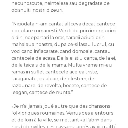
necunoscute, neintelese sau degradate de
obisnuitii nostri dizeuri.
“Niciodata n-am cantat altceva decat cantece
populare romanesti. Veniti de prin imprejurimi
si din indepartari la oras, taranii aciuiti prin
mahalaua noastra, dupa ce-si lasau lucrul, cu
voci cand inflacarate, cand domoale, cantau
cantecele de acasa. De la ei stiu canta, de la ei,
de la taica si de la mama. Multa vreme mi-au
ramas in suflet cantecele acelea triste,
taraganate, cu alean, de blestem, de
razbunare, de revolta, bocete, cantece de
leagan, cantece de nunta.”
«Je n’ai jamais joué autre que des chansons
folkloriques roumaines. Venus des alentours
et de loin à la ville, se mettant «à l’abri» dans
nos bidonvilles, ces paysans
, après avoir quitté