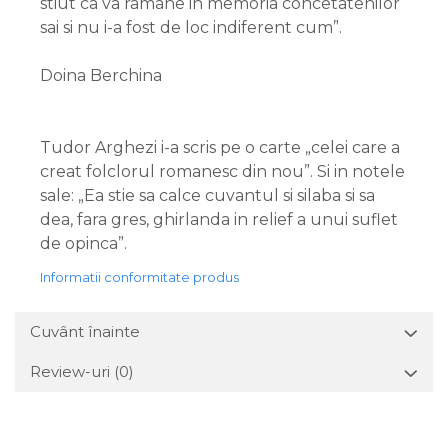
stiut ca va ramane in memoria concetatenilor
sai si nu i-a fost de loc indiferent cum”.
Doina Berchina
Tudor Arghezi i-a scris pe o carte „celei care a
creat folclorul romanesc din nou”. Si in notele
sale: „Ea stie sa calce cuvantul si silaba si sa
dea, fara gres, ghirlanda in relief a unui suflet
de opinca”.
Informatii conformitate produs
Cuvânt înainte
Review-uri
(0)