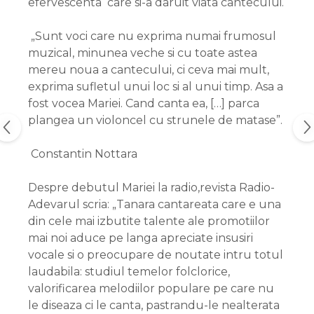
efervescenta care si-a daruit viata cantecului.
„Sunt voci care nu exprima numai frumosul
muzical, minunea veche si cu toate astea
mereu noua a cantecului, ci ceva mai mult,
exprima sufletul unui loc si al unui timp. Asa a
fost vocea Mariei. Cand canta ea, […] parca
plangea un violoncel cu strunele de matase”.
Constantin Nottara
Despre debutul Mariei la radio,revista Radio-
Adevarul scria: „Tanara cantareata care e una
din cele mai izbutite talente ale promotiilor
mai noi aduce pe langa apreciate insusiri
vocale si o preocupare de noutate intru totul
laudabila: studiul temelor folclorice,
valorificarea melodiilor populare pe care nu
le diseaza ci le canta, pastrandu-le nealterata