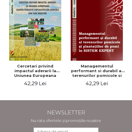
Cercetari privind
Managementul
impactul aderarii la
performant si durabil al
Uniunea Europeana
terenurilor pomicole si
asupra evolutiei
plantatiilor de pomi in
42,29 Lei
42,29 Lei
exploatatiilor agricole
SISTEM EXPERT
din tara noastra
NEWSLETTER
Nu rata ofertele și promoțiile noastre