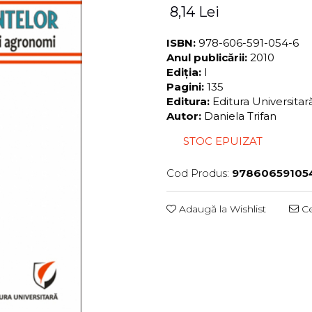
8,14 Lei
ISBN:
978-606-591-054-6
Anul publicării:
2010
Ediția:
I
Pagini:
135
Editura:
Editura Universita
Autor:
Daniela Trifan
STOC EPUIZAT
Cod Produs:
97860659105
Adaugă la Wishlist
Ce