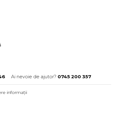
ră
46
Ai nevoie de ajutor?
0745 200 357
re informații