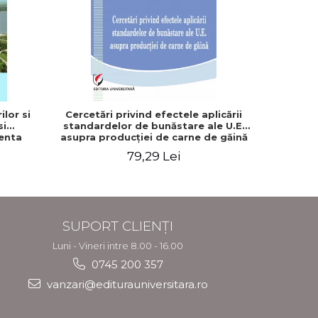
NOU
lor si
Cercetări privind efectele aplicării
Analiza fl
si
standardelor de bunăstare ale U.E.
enta
asupra producţiei de carne de găină
rului -
79,29 Lei
SUPORT CLIENȚI
Luni - Vineri intre 8.00 - 16.00
0745 200 357
vanzari@editurauniversitara.ro