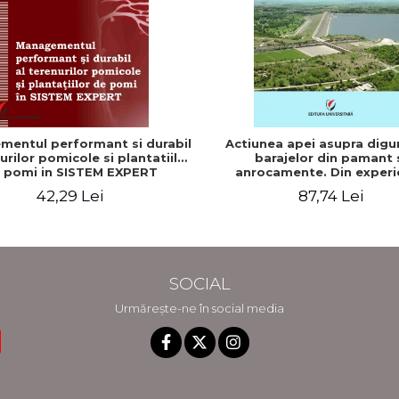
entul performant si durabil
Actiunea apei asupra diguri
urilor pomicole si plantatiilor
barajelor din pamant 
 pomi in SISTEM EXPERT
anrocamente. Din experi
romana si americana a auto
42,29 Lei
87,74 Lei
Vlad Perlea
SOCIAL
Urmărește-ne în social media