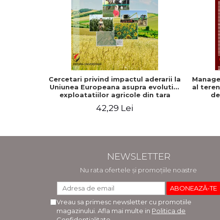
Cercetari privind impactul aderarii la
Managem
Uniunea Europeana asupra evolutiei
al teren
exploatatiilor agricole din tara
de
noastra
42,29 Lei
NEWSLETTER
Nu rata ofertele și promoțiile noastre
Vreau sa primesc newsletter cu promotiile
magazinului. Afla mai multe in
Politica de
Confidentialitate