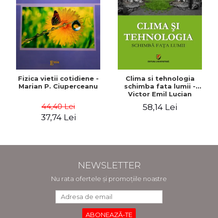
Fizica vietii cotidiene -
Clima si tehnologia
Marian P. Ciuperceanu
schimba fata lumii -
Victor Emil Lucian
44,40 Lei
58,14 Lei
37,74 Lei
NEWSLETTER
Nu rata ofertele și promoțiile noastre