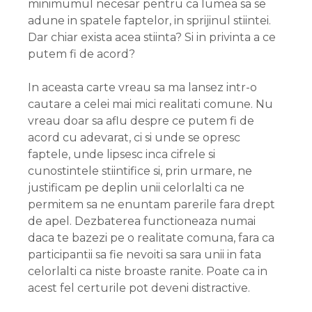
minimumul necesar pentru ca lumea sa se
adune in spatele faptelor, in sprijinul stiintei.
Dar chiar exista acea stiinta? Si in privinta a ce
putem fi de acord?
In aceasta carte vreau sa ma lansez intr-o
cautare a celei mai mici realitati comune. Nu
vreau doar sa aflu despre ce putem fi de
acord cu adevarat, ci si unde se opresc
faptele, unde lipsesc inca cifrele si
cunostintele stiintifice si, prin urmare, ne
justificam pe deplin unii celorlalti ca ne
permitem sa ne enuntam parerile fara drept
de apel. Dezbaterea functioneaza numai
daca te bazezi pe o realitate comuna, fara ca
participantii sa fie nevoiti sa sara unii in fata
celorlalti ca niste broaste ranite. Poate ca in
acest fel certurile pot deveni distractive.