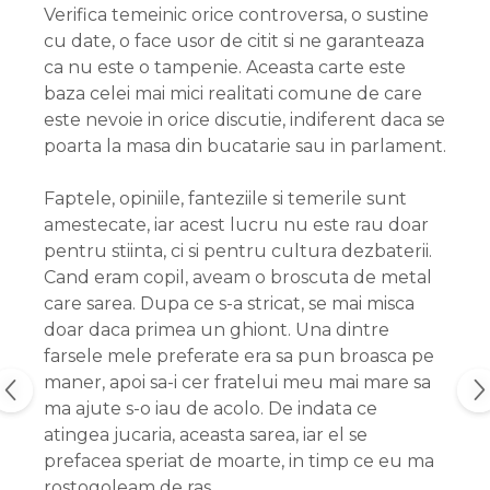
Verifica temeinic orice controversa, o sustine
cu date, o face usor de citit si ne garanteaza
ca nu este o tampenie. Aceasta carte este
baza celei mai mici realitati comune de care
este nevoie in orice discutie, indiferent daca se
poarta la masa din bucatarie sau in parlament.
Faptele, opiniile, fanteziile si temerile sunt
amestecate, iar acest lucru nu este rau doar
pentru stiinta, ci si pentru cultura dezbaterii.
Cand eram copil, aveam o broscuta de metal
care sarea. Dupa ce s-a stricat, se mai misca
doar daca primea un ghiont. Una dintre
farsele mele preferate era sa pun broasca pe
maner, apoi sa-i cer fratelui meu mai mare sa
ma ajute s-o iau de acolo. De indata ce
atingea jucaria, aceasta sarea, iar el se
prefacea speriat de moarte, in timp ce eu ma
rostogoleam de ras.