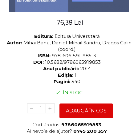
76,38 Lei
Editura:
Editura Universitară
Autor:
Mihai Banu, Daniel-Mihail Sandru, Dragos Calin
(coord.)
ISBN:
978-606-591-985-3
DOI:
10.5682/9786065919853
Anul publicării:
2014
Ediția:
I
Pagini:
540
ÎN STOC
ADAUGĂ ÎN COȘ
Cod Produs:
9786065919853
Ai nevoie de ajutor?
0745 200 357