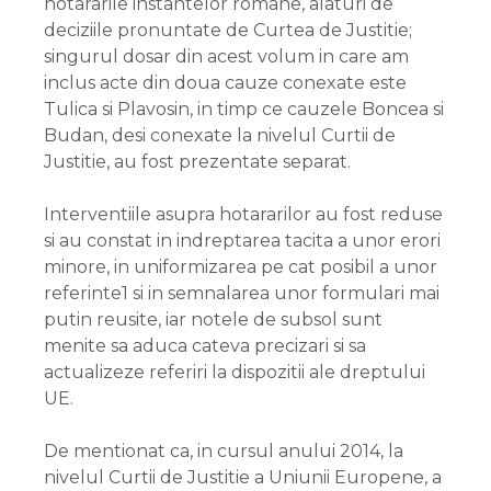
hotararile instantelor romane, alaturi de
deciziile pronuntate de Curtea de Justitie;
singurul dosar din acest volum in care am
inclus acte din doua cauze conexate este
Tulica si Plavosin, in timp ce cauzele Boncea si
Budan, desi conexate la nivelul Curtii de
Justitie, au fost prezentate separat.
Interventiile asupra hotararilor au fost reduse
si au constat in indreptarea tacita a unor erori
minore, in uniformizarea pe cat posibil a unor
referinte1 si in semnalarea unor formulari mai
putin reusite, iar notele de subsol sunt
menite sa aduca cateva precizari si sa
actualizeze referiri la dispozitii ale dreptului
UE.
De mentionat ca, in cursul anului 2014, la
nivelul Curtii de Justitie a Uniunii Europene, a