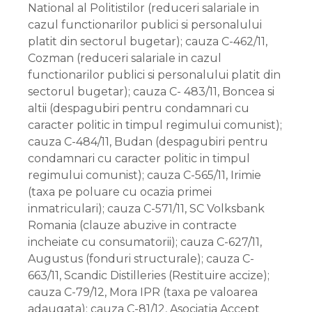
National al Politistilor (reduceri salariale in
cazul functionarilor publici si personalului
platit din sectorul bugetar); cauza C-462/11,
Cozman (reduceri salariale in cazul
functionarilor publici si personalului platit din
sectorul bugetar); cauza C- 483/11, Boncea si
altii (despagubiri pentru condamnari cu
caracter politic in timpul regimului comunist);
cauza C-484/11, Budan (despagubiri pentru
condamnari cu caracter politic in timpul
regimului comunist); cauza C-565/11, Irimie
(taxa pe poluare cu ocazia primei
inmatriculari); cauza C-571/11, SC Volksbank
Romania (clauze abuzive in contracte
incheiate cu consumatorii); cauza C-627/11,
Augustus (fonduri structurale); cauza C-
663/11, Scandic Distilleries (Restituire accize);
cauza C-79/12, Mora IPR (taxa pe valoarea
adaugata); cauza C-81/12, Asociatia Accept