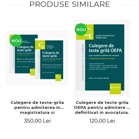
PRODUSE SIMILARE
NOU
NOU
Culegere de teste-grila
Culegere de teste grila
pentru admiterea in
OEPA pentru admitere si
magistratura si
definitivat in avocatura.
avocatura. Editia a VII-a,
Cu explicatii ale
350,00 Lei
120,00 Lei
revizuita si adaugita -
variantelor de raspuns.
Ioan-Paul Chis, Cristinel
Editia a III-a, revizuita si
Ghigheci, Victor Vaduva,
adaugita - Claudiu
Madalina Dinu, Tudor
Constantin Dinu,