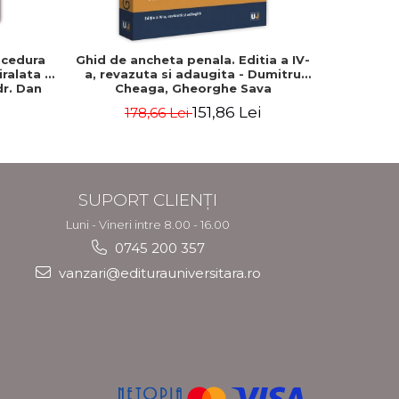
ocedura
Ghid de ancheta penala. Editia a IV-
Admitere
iralata -
a, revazuta si adaugita - Dumitru
subiecte c
 dr. Dan
Cheaga, Gheorghe Sava
de raspuns
adaugit
151,86 Lei
178,66 Lei
9
Barbie
Ga
SUPORT CLIENȚI
Luni - Vineri intre 8.00 - 16.00
0745 200 357
vanzari@editurauniversitara.ro