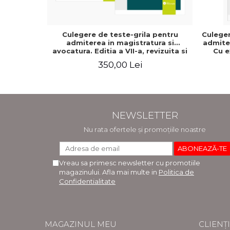
Culegere de teste-grila pentru
Culeger
admiterea in magistratura si
admiter
avocatura. Editia a VII-a, revizuita si
Cu e
adaugita - Ioan-Paul Chis, Cristinel
raspun
350,00 Lei
Ghigheci, Victor Vaduva, Madalina
adaugit
Dinu, Tudor Vlad Radulescu
NEWSLETTER
Nu rata ofertele și promoțiile noastre
Vreau sa primesc newsletter cu promotiile
magazinului. Afla mai multe in
Politica de
Confidentialitate
MAGAZINUL MEU
CLIENȚI