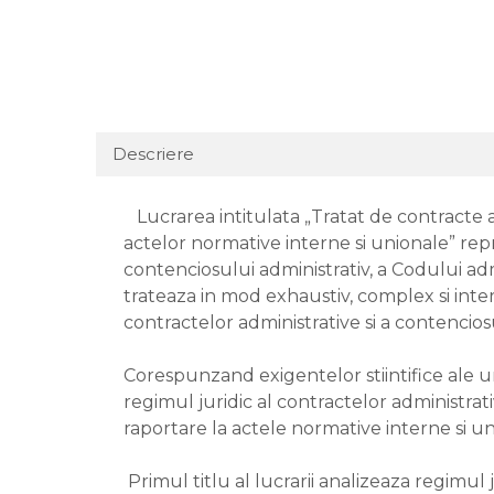
Descriere
Lucrarea intitulata „Tratat de contracte ad
actelor normative interne si unionale” rep
contenciosului administrativ, a Codului admi
trateaza in mod exhaustiv, complex si interd
contractelor administrative si a contenciosu
Corespunzand exigentelor stiintifice ale unu
regimul juridic al contractelor administrativ
raportare la actele normative interne si uni
Primul titlu al lucrarii analizeaza regimul