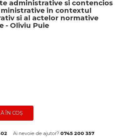
te administrative si contencios
dministrative in contextul
ativ si al actelor normative
e - Oliviu Puie
Ă ÎN COȘ
602
Ai nevoie de ajutor?
0745 200 357