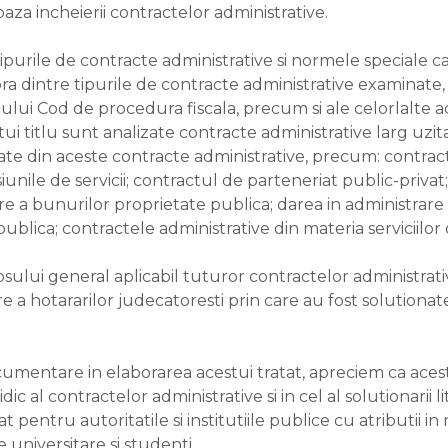
 baza incheierii contractelor administrative.
za tipurile de contracte administrative si normele speciale 
ra dintre tipurile de contracte administrative examinate, f
noului Cod de procedura fiscala, precum si ale celorlalte a
tui titlu sunt analizate contracte administrative larg uzit
te din aceste contracte administrative, precum: contractel
esiunile de servicii; contractul de parteneriat public-pri
re a bunurilor proprietate publica; darea in administrare
ublica; contractele administrative din materia serviciilor d
nciosului general aplicabil tuturor contractelor administr
 a hotararilor judecatoresti prin care au fost solutionate
cumentare in elaborarea acestui tratat, apreciem ca aces
c al contractelor administrative si in cel al solutionarii li
pentru autoritatile si institutiile publice cu atributii in m
e universitare si studenti.