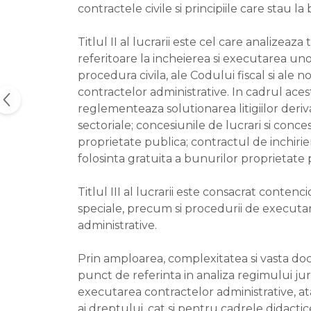
contractele civile si principiile care stau la
Titlul II al lucrarii este cel care analizea
referitoare la incheierea si executarea uno
procedura civila, ale Codului fiscal si ale 
contractelor administrative. In cadrul aces
reglementeaza solutionarea litigiilor deriva
sectoriale; concesiunile de lucrari si conc
proprietate publica; contractul de inchirie
folosinta gratuita a bunurilor proprietate p
Titlul III al lucrarii este consacrat conte
speciale, precum si procedurii de executare
administrative.
Prin amploarea, complexitatea si vasta do
punct de referinta in analiza regimului juridi
executarea contractelor administrative, atat 
ai dreptului, cat si pentru cadrele didactic