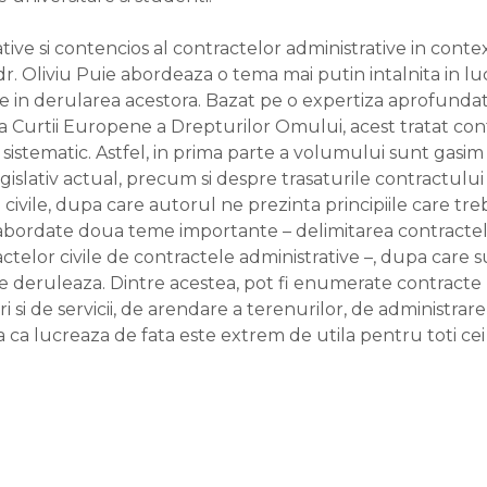
tive si contencios al contractelor administrative in contex
dr. Oliviu Puie abordeaza o tema mai putin intalnita in luc
rute in derularea acestora. Bazat pe o expertiza aprofunda
a Curtii Europene a Drepturilor Omului, acest tratat con
 sistematic. Astfel, in prima parte a volumului sunt gasim
islativ actual, precum si despre trasaturile contractului 
ivile, dupa care autorul ne prezinta principiile care treb
abordate doua teme importante – delimitarea contractelor
tractelor civile de contractele administrative –, dupa care
e se deruleaza. Dintre acestea, pot fi enumerate contracte
i si de servicii, de arendare a terenurilor, de administrare
ca lucreaza de fata este extrem de utila pentru toti cei