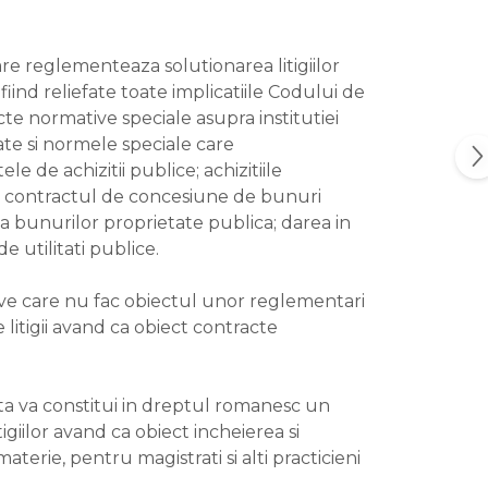
care reglementeaza solutionarea litigiilor
iind reliefate toate implicatiile Codului de
cte normative speciale asupra institutiei
ate si normele speciale care
e de achizitii publice; achizitiile
vat; contractul de concesiune de bunuri
 a bunurilor proprietate publica; darea in
e utilitati publice.
ative care nu fac obiectul unor reglementari
 litigii avand ca obiect contracte
ta va constitui in dreptul romanesc un
tigiilor avand ca obiect incheierea si
aterie, pentru magistrati si alti practicieni