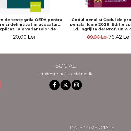
e de teste grila OEPA pentru
Codul penal si Codul de pr
e si definitivat in avocatura.
penala. Iunie 2026. Editie sp
xplicatii ale variantelor de
Ed. ingrijita de: Prof. univ.
s. Editia a III-a, revizuita si
Lupascu
120,00 Lei
76,42 Lei
89,90 Lei
a - Claudiu Constantin Dinu,
Madalina Dinu
SOCIAL
Urmărește-ne în social media
DATE COMERCIALE