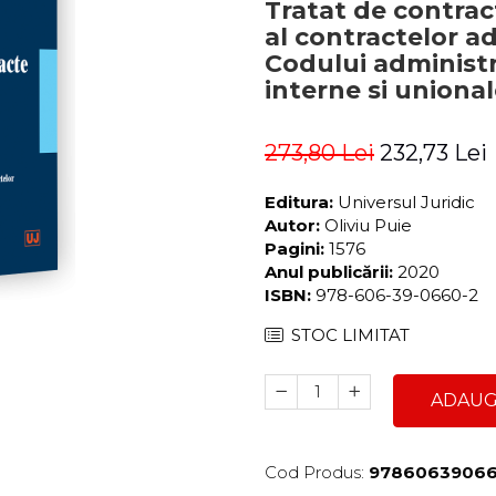
Tratat de contrac
al contractelor a
Codului administr
interne si unional
273,80 Lei
232,73 Lei
Editura:
Universul Juridic
Autor:
Oliviu Puie
Pagini:
1576
Anul publicării:
2020
ISBN:
978-606-39-0660-2
STOC LIMITAT
ADAUG
Cod Produs:
9786063906