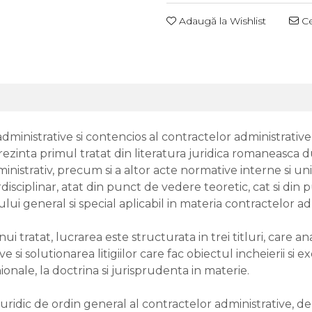
Adaugă la Wishlist
Ce
ministrative si contencios al contractelor administrative 
rezinta primul tratat din literatura juridica romaneasca 
nistrativ, precum si a altor acte normative interne si uni
isciplinar, atat din punct de vedere teoretic, cat si din p
lui general si special aplicabil in materia contractelor ad
i tratat, lucrarea este structurata in trei titluri, care a
e si solutionarea litigiilor care fac obiectul incheierii si 
onale, la doctrina si jurisprudenta in materie.
 juridic de ordin general al contractelor administrative, d