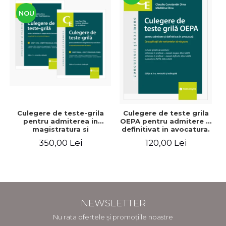
NOU
Culegere de teste-grila
Culegere de teste grila
pentru admiterea in
OEPA pentru admitere si
magistratura si
definitivat in avocatura.
avocatura. Editia a VII-a,
Cu explicatii ale
350,00 Lei
120,00 Lei
revizuita si adaugita -
variantelor de raspuns.
Ioan-Paul Chis, Cristinel
Editia a III-a, revizuita si
Ghigheci, Victor Vaduva,
adaugita - Claudiu
Madalina Dinu, Tudor
Constantin Dinu,
Vlad Radulescu
Madalina Dinu
NEWSLETTER
Nu rata ofertele și promoțiile noastre