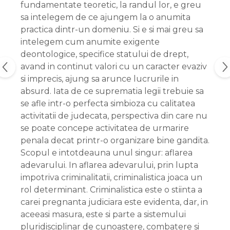
fundamentate teoretic, la randul lor, e greu
sa intelegem de ce ajungem la o anumita
practica dintr-un domeniu. Si e si mai greu sa
intelegem cum anumite exigente
deontologice, specifice statului de drept,
avand in continut valori cu un caracter evaziv
si imprecis, ajung sa arunce lucrurile in
absurd. Iata de ce suprematia legii trebuie sa
se afle intr-o perfecta simbioza cu calitatea
activitatii de judecata, perspectiva din care nu
se poate concepe activitatea de urmarire
penala decat printr-o organizare bine gandita.
Scopul e intotdeauna unul singur: aflarea
adevarului. In aflarea adevarului, prin lupta
impotriva criminalitatii, criminalistica joaca un
rol determinant. Criminalistica este o stiinta a
carei pregnanta judiciara este evidenta, dar, in
aceeasi masura, este si parte a sistemului
pluridisciplinar de cunoastere, combatere si