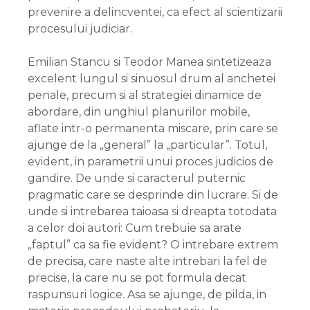
prevenire a delincventei, ca efect al scientizarii
procesului judiciar.
Emilian Stancu si Teodor Manea sintetizeaza
excelent lungul si sinuosul drum al anchetei
penale, precum si al strategiei dinamice de
abordare, din unghiul planurilor mobile,
aflate intr-o permanenta miscare, prin care se
ajunge de la „general” la „particular”. Totul,
evident, in parametrii unui proces judicios de
gandire. De unde si caracterul puternic
pragmatic care se desprinde din lucrare. Si de
unde si intrebarea taioasa si dreapta totodata
a celor doi autori: Cum trebuie sa arate
„faptul” ca sa fie evident? O intrebare extrem
de precisa, care naste alte intrebari la fel de
precise, la care nu se pot formula decat
raspunsuri logice. Asa se ajunge, de pilda, in