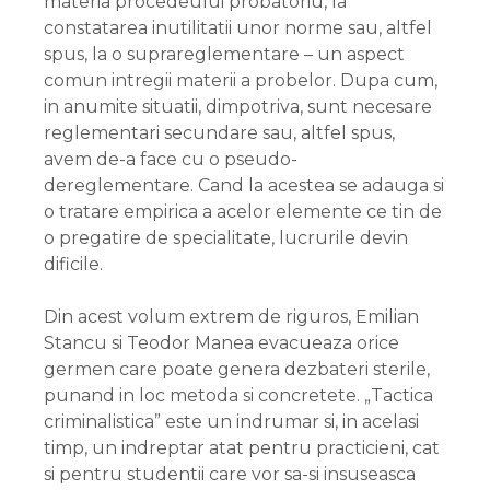
materia procedeului probatoriu, la
constatarea inutilitatii unor norme sau, altfel
spus, la o suprareglementare – un aspect
comun intregii materii a probelor. Dupa cum,
in anumite situatii, dimpotriva, sunt necesare
reglementari secundare sau, altfel spus,
avem de-a face cu o pseudo-
dereglementare. Cand la acestea se adauga si
o tratare empirica a acelor elemente ce tin de
o pregatire de specialitate, lucrurile devin
dificile.
Din acest volum extrem de riguros, Emilian
Stancu si Teodor Manea evacueaza orice
germen care poate genera dezbateri sterile,
punand in loc metoda si concretete. „Tactica
criminalistica” este un indrumar si, in acelasi
timp, un indreptar atat pentru practicieni, cat
si pentru studentii care vor sa-si insuseasca