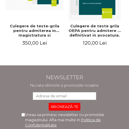
Culegere de teste-grila
Culegere de teste grila
pentru admiterea in
OEPA pentru admitere si
magistratura si
definitivat in avocatura.
avocatura. Editia a VII-a,
Cu explicatii ale
350,00 Lei
120,00 Lei
revizuita si adaugita -
variantelor de raspuns.
Ioan-Paul Chis, Cristinel
Editia a III-a, revizuita si
Ghigheci, Victor Vaduva,
adaugita - Claudiu
Madalina Dinu, Tudor
Constantin Dinu,
Vlad Radulescu
Madalina Dinu
NEWSLETTER
Nu rata ofertele și promoțiile noastre
Vreau sa primesc newsletter cu promotiile
magazinului. Afla mai multe in
Politica de
Confidentialitate