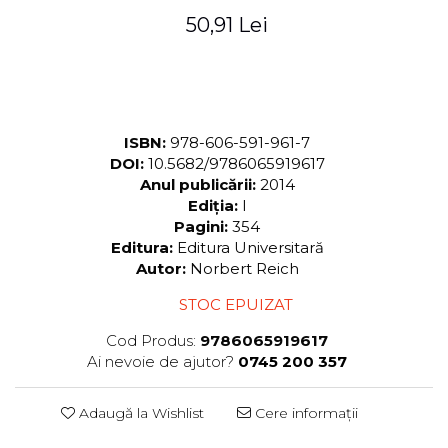
50,91 Lei
ISBN:
978-606-591-961-7
DOI:
10.5682/9786065919617
Anul publicării:
2014
Ediția:
I
Pagini:
354
Editura:
Editura Universitară
Autor:
Norbert Reich
STOC EPUIZAT
Cod Produs:
9786065919617
Ai nevoie de ajutor?
0745 200 357
Adaugă la Wishlist
Cere informații