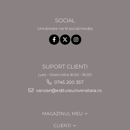
SOCIAL
Urmărește-ne în social media
SUPORT CLIENȚI
Luni - Vineri intre 8.00 - 16.00
0745 200 357
vanzari@editurauniversitara.ro
MAGAZINUL MEU
CLIENȚI