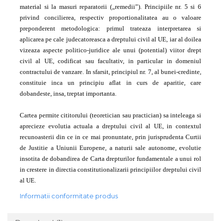
material si la masuri reparatorii („remedii”). Principiile nr. 5 si 6
privind concilierea, respectiv proportionalitatea au o valoare
preponderent metodologica: primul trateaza interpretarea si
aplicarea pe cale judecatoreasca a dreptului civil al UE, iar al doilea
vizeaza aspecte politico-juridice ale unui (potential) viitor drept
civil al UE, codificat sau facultativ, in particular in domeniul
contractului de vanzare. In sfarsit, principiul nr. 7, al bunei-credinte,
constituie inca un principiu aflat in curs de aparitie, care
dobandeste, insa, treptat importanta.
Cartea permite cititorului (teoretician sau practician) sa inteleaga si
aprecieze evolutia actuala a dreptului civil al UE, in contextul
recunoasterii din ce in ce mai pronuntate, prin jurisprudenta Curtii
de Justitie a Uniunii Europene, a naturii sale autonome, evolutie
insotita de dobandirea de Carta drepturilor fundamentale a unui rol
in crestere in directia constitutionalizarii principiilor dreptului civil
al UE.
Informatii conformitate produs