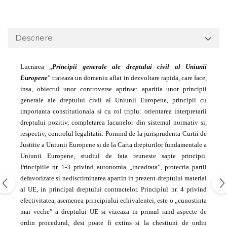
Descriere
Lucrarea „
Principii generale ale dreptului civil al Uniunii
Europene
” trateaza un domeniu aflat in dezvoltare rapida, care face,
insa, obiectul unor controverse aprinse: aparitia unor principii
generale ale dreptului civil al Uniunii Europene, principii cu
importanta constitutionala si cu rol triplu: orientarea interpretarii
dreptului pozitiv, completarea lacunelor din sistemul normativ si,
respectiv, controlul legalitatii. Pornind de la jurisprudenta Curtii de
Justitie a Uniunii Europene si de la Carta drepturilor fundamentale a
Uniunii Europene, studiul de fata reuneste sapte principii.
Principiile nr. 1-3 privind autonomia „incadrata”, protectia partii
defavorizate si nediscriminarea apartin in prezent dreptului material
al UE, in principal dreptului contractelor. Principiul nr. 4 privind
efectivitatea, asemenea principiului echivalentei, este o „cunostinta
mai veche” a dreptului UE si vizeaza in primul rand aspecte de
ordin procedural, desi poate fi extins si la chestiuni de ordin