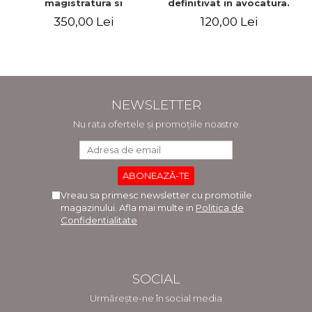
magistratura si
definitivat in avocatura.
avocatura. Editia a VII-a,
Cu explicatii ale
350,00 Lei
120,00 Lei
revizuita si adaugita -
variantelor de raspuns.
Ioan-Paul Chis, Cristinel
Editia a III-a, revizuita si
Ghigheci, Victor Vaduva,
adaugita - Claudiu
Madalina Dinu, Tudor
Constantin Dinu,
Vlad Radulescu
Madalina Dinu
NEWSLETTER
Nu rata ofertele și promoțiile noastre
Vreau sa primesc newsletter cu promotiile
magazinului. Afla mai multe in
Politica de
Confidentialitate
SOCIAL
Urmărește-ne în social media