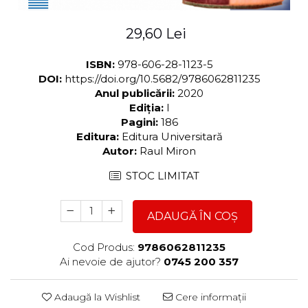
29,60 Lei
ISBN:
978-606-28-1123-5
DOI:
https://doi.org/10.5682/9786062811235
Anul publicării:
2020
Ediția:
I
Pagini:
186
Editura:
Editura Universitară
Autor:
Raul Miron
STOC LIMITAT
ADAUGĂ ÎN COȘ
Cod Produs:
9786062811235
Ai nevoie de ajutor?
0745 200 357
Adaugă la Wishlist
Cere informații