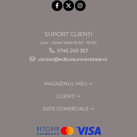
SUPORT CLIENȚI
Luni - Vineri intre 8.00 - 16.00
0745 200 357
vanzari@editurauniversitara.ro
MAGAZINUL MEU
CLIENȚI
DATE COMERCIALE