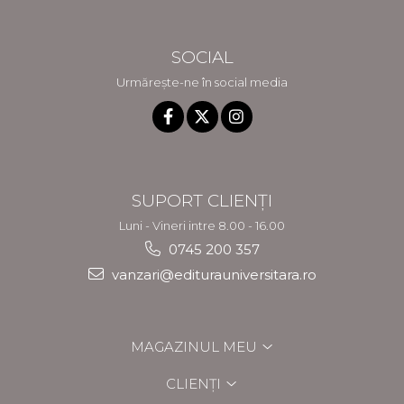
SOCIAL
Urmărește-ne în social media
SUPORT CLIENȚI
Luni - Vineri intre 8.00 - 16.00
0745 200 357
vanzari@editurauniversitara.ro
MAGAZINUL MEU
CLIENȚI