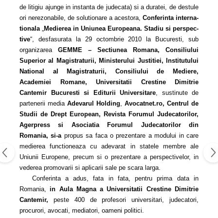
de litigiu ajunge in instanta de judecata) si a duratei, de destule
ori nerezonabile, de solutionare a acestora,
Conferinta interna­
tionala
„
Medierea in Uniunea Europeana. Stadiu si perspec­
tive
“, desfasurata la 29 octombrie 2010 la Bucuresti, sub
organizarea
GEMME – Sectiunea Romana, Consiliului
Superior al Magistraturii, Ministerului Justitiei, Institutului
National al Magistraturii, Consiliului de Mediere,
Academiei Romane, Universitatii Crestine Dimitrie
Cantemir Bucuresti si Editurii Universitare
, sustinute de
partenerii media
Adevarul Holding
,
Avocatnet.ro, Centrul de
Studii de Drept European, Revista Forumul Judecatorilor,
Agerpress si Asociatia Forumul Judecatorilor din
Romania, si‑a
propus sa faca o prezentare a modului in care
medierea functioneaza cu adevarat in statele membre ale
Uniunii Europene, precum si o prezentare a perspectivelor, in
vederea promovarii si aplicarii sale pe scara larga.
Conferinta a adus, fata in fata, pentru prima data in
Romania,
in Aula Magna a Universitatii Crestine Dimitrie
Cantemir,
peste 400 de profesori universitari, judecatori,
procurori, avocati, mediatori, oameni politici.