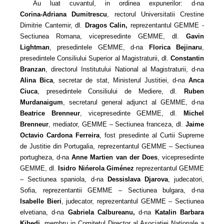
Au luat cuvantul, in ordinea expunerilor: d‑na
Corina‑Adriana Dumitrescu
, rectorul Universitatii Crestine
Dimitrie Cantemir, dl.
Dragos Calin,
reprezentantul GEMME ‑
Sectiunea Romana, vicepresedinte GEMME, dl.
Gavin
Lightman
, presedintele GEMME, d‑na
Florica Bejinaru
,
presedintele Consiliului Superior al Magistraturii, dl.
Constantin
Branzan
, directorul Institutului National al Magistraturii, d‑na
Alina Bica
, secretar de stat, Ministerul Justitiei, d‑na
Anca
Ciuca
, presedintele Consiliului de Mediere, dl.
Ruben
Murdanaigum
, secretarul general adjunct al GEMME, d‑na
Beatrice Brenneur
, vicepresedinte GEMME, dl.
Michel
Brenneur
, mediator, GEMME – Sectiunea franceza, dl.
Jaime
Octavio Cardona Ferreira
,
fost presedinte al Curtii Supreme
de Justitie din Portugalia, reprezentantul GEMME – Sectiunea
portugheza, d‑na
Anne Martien van der Does
, vicepresedinte
GEMME, dl.
Isidro Nińerola Giménez
reprezentantul GEMME
– Sectiunea spaniola, d‑na
Dessislava Djarova
, judecatori,
Sofia, reprezentantii GEMME – Sectiunea bulgara, d‑na
Isabelle Bieri
, judecator,
reprezentantul GEMME – Sectiunea
elvetiana, d‑na
Gabriela Calbureanu,
d‑na
Katalin Barbara
Kibedi
, membru in Comitetul Director al Asociatiei Nationale a