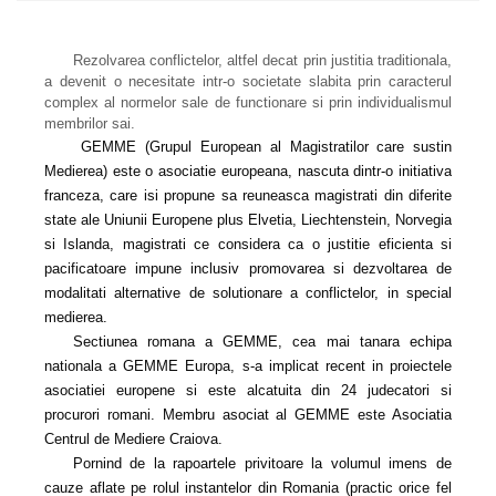
Rezolvarea conflictelor, altfel decat prin justitia traditionala,
a devenit o necesitate intr‑o societate slabita prin caracterul
complex al normelor sale de functionare si prin individualismul
membrilor sai.
GEMME (Grupul European al Magistratilor care sustin
Medierea) este o asociatie europeana, nascuta dintr‑o initiativa
franceza, care isi propune sa reuneasca magistrati din diferite
state ale Uniunii Europene plus Elvetia, Liechtenstein, Norvegia
si Islanda, magistrati ce considera ca o justitie eficienta si
pacificatoare impune inclusiv promovarea si dezvoltarea de
modalitati alternative de solutionare a conflictelor, in special
medierea.
Sectiunea romana a GEMME, cea mai tanara echipa
nationala a GEMME Europa, s‑a implicat recent in proiectele
asociatiei europene si este alcatuita din 24 judecatori si
procurori romani. Membru asociat al GEMME este Asociatia
Centrul de Mediere Craiova.
Pornind de la rapoartele privitoare la volumul imens de
cauze aflate pe rolul instantelor din Romania (practic orice fel