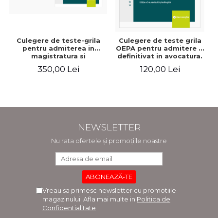
Culegere de teste-grila
Culegere de teste grila
pentru admiterea in
OEPA pentru admitere si
magistratura si
definitivat in avocatura.
avocatura. Editia a VII-a,
Cu explicatii ale
350,00 Lei
120,00 Lei
revizuita si adaugita -
variantelor de raspuns.
Ioan-Paul Chis, Cristinel
Editia a III-a, revizuita si
Ghigheci, Victor Vaduva,
adaugita - Claudiu
Madalina Dinu, Tudor
Constantin Dinu,
Vlad Radulescu
Madalina Dinu
NEWSLETTER
Nu rata ofertele și promoțiile noastre
Vreau sa primesc newsletter cu promotiile
magazinului. Afla mai multe in
Politica de
Confidentialitate