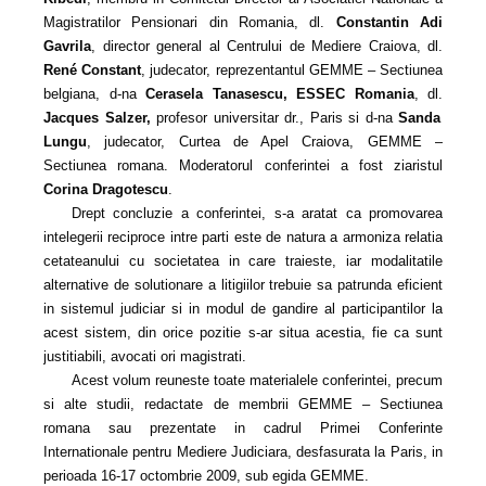
Magistratilor Pensionari din Romania, dl.
Constantin Adi
Gavrila
, director general al Centrului de Mediere Craiova, dl.
René Constant
, judecator, reprezentantul GEMME – Sectiunea
belgiana, d‑na
Cerasela Tanasescu, ESSEC Romania
, dl.
Jacques Salzer,
profesor universitar dr., Paris si d‑na
Sanda
Lungu
, judecator, Curtea de Apel Craiova, GEMME –
Sectiunea romana. Moderatorul conferintei a fost ziaristul
Corina Dragotescu
.
Drept concluzie a conferintei, s‑a aratat ca promovarea
intelegerii reciproce intre parti este de natura a armoniza relatia
cetateanului cu societatea in care traieste, iar modalitatile
alternative de solutionare a litigiilor trebuie sa patrunda eficient
in sistemul judiciar si in modul de gandire al participantilor la
acest sistem, din orice pozitie s‑ar situa acestia, fie ca sunt
justitiabili, avocati ori magistrati.
Acest volum reuneste toate materialele conferintei, precum
si alte studii, redactate de membrii GEMME – Sectiunea
romana sau prezentate in cadrul Primei Conferinte
Internationale pentru Mediere Judiciara, desfasurata la Paris, in
perioada 16‑17 octombrie 2009, sub egida GEMME.